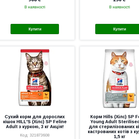
В наявності
В наявності
Купити
Купити
Сухий корм для дорослих
Корм Hills (Хілс) SP F
кішок HILL'S (Хілс) SP Feline
Young Adult Sterilise
Adult з куркою, 3 кг Акція!
для стерилізованих кі
кастрованих котів з к
321873608
1,5 кг