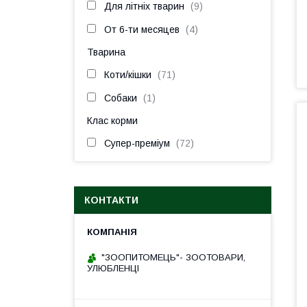
Для літніх тварин
9
От 6-ти месяцев
4
Тварина
Коти/кішки
71
Собаки
1
Клас корми
Супер-преміум
72
КОНТАКТИ
"ЗООПИТОМЕЦЬ"- ЗООТОВАРИ,
УЛЮБЛЕНЦІ