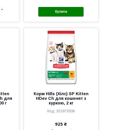
Купити
itten
Корм Hills (Хілс) SP Kitten
Ch для
HDev Ch для кошенят з
00 г
куркою, 2 кг
321873508
925 ₴