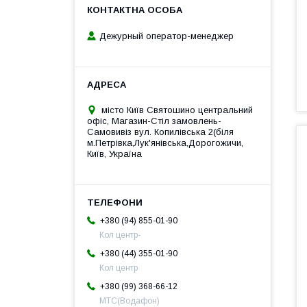
Дежурный оператор-менеджер
місто Київ Святошино центральний
офіс, Магазин-Стіл замовлень-
Самовивіз вул. Копилівська 2(біля
м.Петрівка,Лук'янівська,Дорогожичи,
Київ, Україна
+380 (94) 855-01-90
Кол центр-
+380 (44) 355-01-90
Кол центр
+380 (99) 368-66-12
МТС(Водафон)