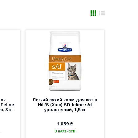
шок
Легкий сухий корм для котів
 Feline
Hill'S (Хілс) SD feline s/d
ю, 3 кг
урологічний, 1,5 кг
1 059 ₴
е
В наявності