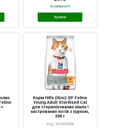
В наявності
Купити
ослих
Корм Hills (Хілс) SP Feline
Feline
Young Adult Sterilised Cat
 г
для стерилізованих кішок і
кастрованих котів з куркою,
300 г
321933808