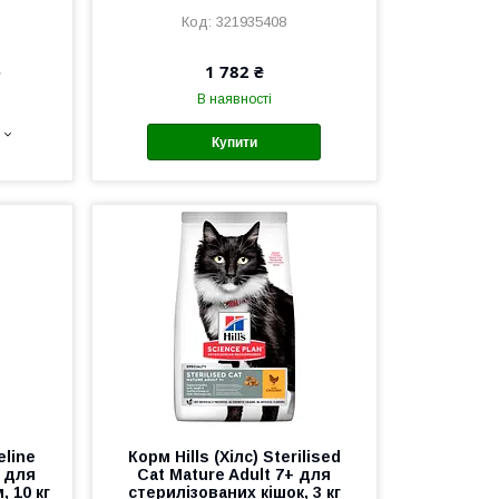
321935408
е
1 782 ₴
В наявності
Купити
eline
Корм Hills (Хілс) Sterilised
b для
Cat Mature Adult 7+ для
, 10 кг
стерилізованих кішок, 3 кг