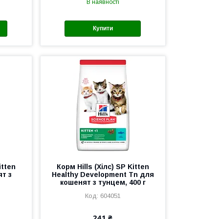
В наявності
Купити
itten
Корм Hills (Хілс) SP Kitten
т з
Healthy Development Tn для
кошенят з тунцем, 400 г
604051
241 ₴