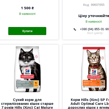
99607655
1 500 ₴
В наявності
Ціну уточнюйт
В наявності
+380 (94) 855-01-90
Купити
Кол центр-
Сухий корм для
Корм Hills (Хілс) SP F
стерилізованих кішок старше
Adult Optimal Care L
7 років Hills (Хілс) Cat Mature
дорослих кішок з ягням