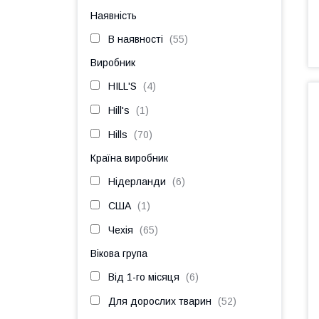
Наявність
В наявності
55
Виробник
HILL'S
4
Hill's
1
Hills
70
Країна виробник
Нідерланди
6
США
1
Чехія
65
Вікова група
Від 1-го місяця
6
Для дорослих тварин
52