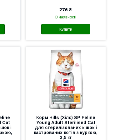
276 ₴
В наявності
Купити
eline
Корм Hills (Хілс) SP Feline
d Cat
Young Adult Sterilised Cat
шок і
для стерилізованих кішок і
уркою,
кастрованих котів з куркою,
3,5 кг