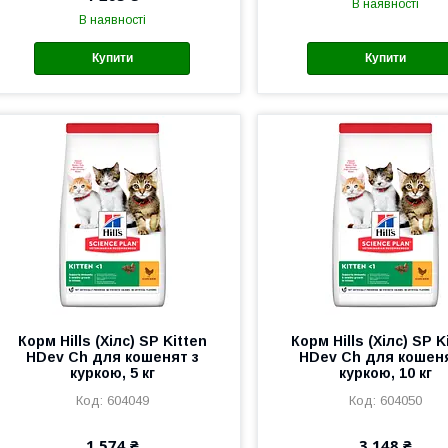
В наявності
В наявності
Купити
Купити
Корм Hills (Хілс) SP Kitten
Корм Hills (Хілс) SP K
HDev Ch для кошенят з
HDev Ch для кошеня
куркою, 5 кг
куркою, 10 кг
604049
604050
1 574 ₴
3 148 ₴