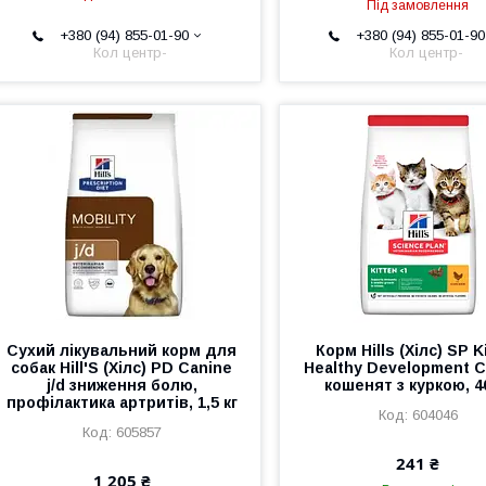
Під замовлення
+380 (94) 855-01-90
+380 (94) 855-01-90
Кол центр-
Кол центр-
Сухий лікувальний корм для
Корм Hills (Хілс) SP K
собак Hill'S (Хілс) PD Canine
Healthy Development 
j/d зниження болю,
кошенят з куркою, 4
профілактика артритів, 1,5 кг
604046
605857
241 ₴
1 205 ₴