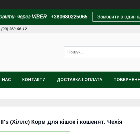
овити- через VIBER
+380680225065
Замовити в один к
 (99) 368-66-12
 НАС
КОНТАКТИ
ДОСТАВКА І ОПЛАТА
ПОВЕРНЕНН
ill's (Хіллс) Корм для кішок і кошенят. Чехія