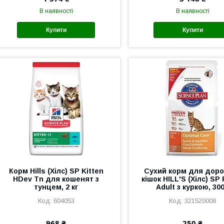
В наявності
В наявності
Купити
Купити
Корм Hills (Хілс) SP Kitten
Сухий корм для дор
HDev Tn для кошенят з
кішок HILL'S (Хілс) SP 
тунцем, 2 кг
Adult з куркою, 300
604053
321520008
968 ₴
250 ₴