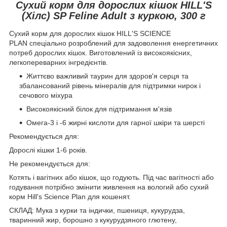
Сухий корм для дорослих кішок HILL'S
(Хілс) SP Feline Adult з куркою, 300 г
Сухий корм для дорослих кішок HILL'S SCIENCE
PLAN спеціально розроблений для задоволення енергетичних
потреб дорослих кішок. Виготовлений із високоякісних,
легкопереварних інгредієнтів.
Життєво важливий таурин для здоров'я серця та
збалансований рівень мінералів для підтримки нирок і
сечового міхура
Високоякісний білок для підтримання м'язів
Омега-3 і -6 жирні кислоти для гарної шкіри та шерсті
Рекомендується для:
Дорослі кішки 1-6 років.
Не рекомендується для:
Котять і вагітних або кішок, що годують. Під час вагітності або
годування потрібно змінити живлення на вологий або сухий
корм Hill's Science Plan для кошенят.
СКЛАД: Мука з курки та індички, пшениця, кукурудза,
тваринний жир, борошно з кукурудзяного глютену,