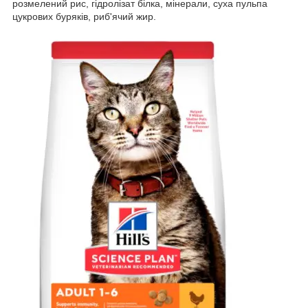
розмелений рис, гідролізат білка, мінерали, суха пульпа
цукрових буряків, риб'ячий жир.