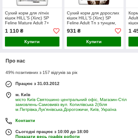
Сухий корм для літніх
Сухий корм для дорослих
Корм
кішок HILL'S (Хілс) SP
кішок HILL'S (Хілс) SP
Adul
Feline Mature Adult 7+
Feline Adult Tn з тунцем,
кішо
Hairball Indoor виведення
1,5 кг
з ку
1 110
931
1 4
₴
₴
шерсті (курка),
Купити
Купити
Про нас
49% позитивних з 157 відгуків за рік
Працює з 31.03.2012
м. Київ
місто Київ Святошино центральний офіс, Магазин-Стіл
замовлень-Самовивіз вул. Копилівська 2(біля
м.Петрівка,Лук'янівська,Дорогожичи, Київ, Україна
Контакти
Сьогодні працює з 10:00 до 18:00
Показати весь графік роботи