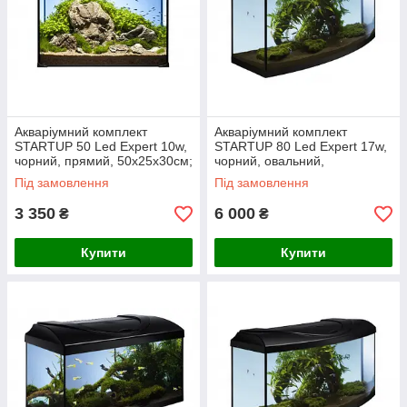
Акваріумний комплект
Акваріумний комплект
STARTUP 50 Led Expert 10w,
STARTUP 80 Led Expert 17w,
чорний, прямий, 50х25х30см;
чорний, овальний,
38л
80x35x40cm. 95л
Під замовлення
Під замовлення
3 350
6 000
₴
₴
Купити
Купити