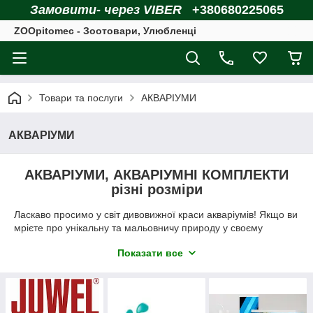
Замовити- через VIBER
+380680225065
ZOOpitomec - Зоотовари, Улюбленці
Товари та послуги
АКВАРІУМИ
АКВАРІУМИ
АКВАРІУМИ, АКВАРІУМНІ КОМПЛЕКТИ
різні розміри
Ласкаво просимо у світ дивовижної краси акваріумів! Якщо ви
мрієте про унікальну та мальовничу природу у своєму
будинку чи офісі, то ви звернулися за адресою. Наш
Показати все
інтернет-магазин Зоопитомець пропонує широкий вибір
акваріумів та акваріумних комплектів, які створюють ідеальне
середовище для ваших водних мешканців.
Ми розуміємо, що кожен клієнт має свої переваги та потреби.
Тому пропонуємо різноманітність форм, розмірів та стилів