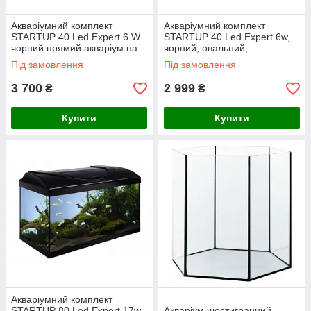
Акваріумний комплект
Акваріумний комплект
STARTUP 40 Led Expert 6 W
STARTUP 40 Led Expert 6w,
чорний прямий акваріум на
чорний, овальний,
25 л, 40*25*25см;
40х25х25см; 25л
Під замовлення
Під замовлення
3 700
2 999
₴
₴
Купити
Купити
Акваріумний комплект
STARTUP 80 Led Expert 17w
Акваріум шестигранний