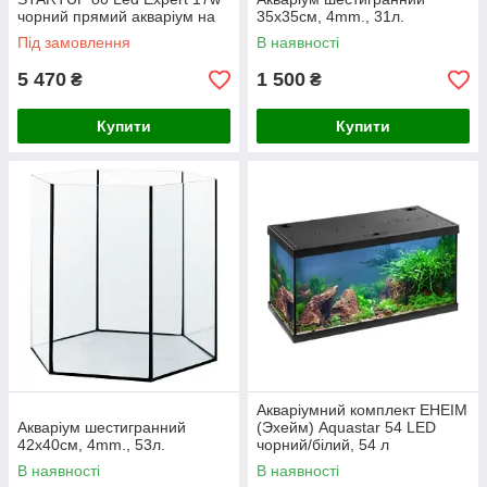
чорний прямий акваріум на
35х35см, 4mm., 31л.
112 л, 80*35*40 см
Під замовлення
В наявності
5 470
1 500
₴
₴
Купити
Купити
Акваріумний комплект EHEIM
Акваріум шестигранний
(Эхейм) Аquastar 54 LED
42х40см, 4mm., 53л.
чорний/білий, 54 л
(60*30*30см)
В наявності
В наявності