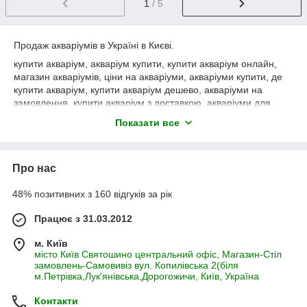
1
/ 5
Продаж акваріумів в Україні в Києві.
купити акваріум, акваріум купити, купити акваріум онлайн,
магазин акваріумів, ціни на акваріуми, акваріуми купити, де
купити акваріум, купити акваріум дешево, акваріуми на
замовлення, купити акваріум з доставкою, акваріуми для
дому, великий акваріум купити, акваріуми для рибок,
Показати все
акваріуми для води, акваріуми різних розмірів, акваріуми для
інтер'єру, покупка акваріума, акваріуми для квартири, купити
акваріуми за низькою ціною, акваріуми на подарунок, купити
Про нас
акваріум з аксесуарами, акваріуми з фільтром, акваріуми з
освітленням, акваріуми для офісу, міні акваріуми купити,
48% позитивних з 160 відгуків за рік
акваріуми з доставкою по Україні, акваріуми для початківців,
вибрати акваріум, акваріуми для рибок купити, акваріуми для
Працює з 31.03.2012
акваріумістів, акваріуми для трав'яних рибок, акваріуми для
морських рибок, акваріуми для прісноводних рибок,
м. Київ
акваріуми для карпових рибок, акваріуми з каменями,
місто Київ Святошино центральний офіс, Магазин-Стіл
акваріуми з декораціями, акваріуми з рослинами, акваріуми з
замовлень-Самовивіз вул. Копилівська 2(біля
гравієм, акваріуми з коралами, акваріуми з меблями,
м.Петрівка,Лук'янівська,Дорогожичи, Київ, Україна
акваріуми з підсвіткою, акваріуми з тваринами, акваріуми з
мешканцями, акваріуми з акваріумістами, акваріуми з
Контакти