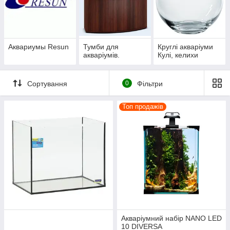
Аквариумы Resun
Тумби для
Круглі акваріуми
акваріумів.
Кулі, келихи
Сортування
0
Фільтри
Топ продажів
Акваріумний набір NANO LED
10 DIVERSA