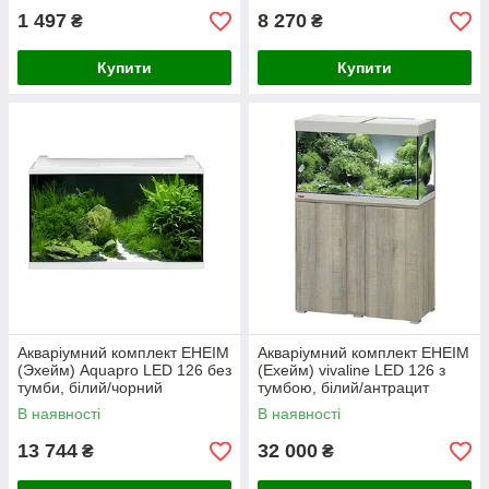
1 497
8 270
₴
₴
Купити
Купити
Акваріумний комплект EHEIM
Акваріумний комплект EHEIM
(Эхейм) Аquapro LED 126 без
(Ехейм) vivaline LED 126 з
тумби, білий/чорний
тумбою, білий/антрацит
(80*45*35 см)
В наявності
В наявності
13 744
32 000
₴
₴