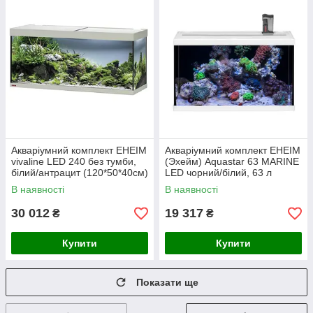
Акваріумний комплект EHEIM
Акваріумний комплект EHEIM
vivaline LED 240 без тумби,
(Эхейм) Аquastar 63 MARINE
білий/антрацит (120*50*40см)
LED чорний/білий, 63 л
(60*30*35см)
В наявності
В наявності
30 012
19 317
₴
₴
Купити
Купити
Показати ще