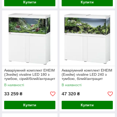
Купити
Купити
Акваріумний комплект EHEIM
Акваріумний комплект EHEIM
(Эхейм) vivaline LED 180 з
(Ехейм) vivaline LED 240 з
тумбою, сірий/білий/антрацит
тумбою, білий/антрацит
(100*45*40см)
(120*50*40)
В наявності
В наявності
33 259
47 320
₴
₴
Купити
Купити