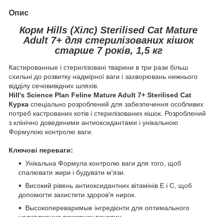
Опис
Корм Hills (Хілс) Sterilised Cat Mature
Adult 7+ для стерилізованих кішок
старше 7 років, 1,5 кг
Кастированные і стерилізовані тварини в три рази більш
схильні до розвитку надмірної ваги і захворювань нижнього
відділу сечовивідних шляхів.
Hill's Science Plan Feline Mature Adult 7+ Sterilised Cat
Курка
спеціально розроблений для забезпечення особливих
потреб кастрованих котів і стерилізованих кішок. Розроблений
з клінічно доведеними антиоксидантами і унікальною
Формулою контролю ваги.
Ключові переваги:
Унікальна Формула контролю ваги для того, щоб
спалювати жири і будувати м'язи.
Високий рівень антиоксидантних вітамінів Е і С, щоб
допомогти захистити здоров'я нирок.
Высокопереваримые інгредієнти для оптимального