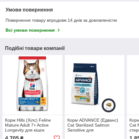
Умови повернення
Повернення товару впродовж 14 днів за домовленістю
Всі умови повернення
Подібні товари компанії
Корм Hills (Хілс) Feline
Корм ADVANCE (Едванс)
Корм 
Mature Adult 7+ Active
Cat Sterilized Salmon
Cat 
Longevity для кішок
Sensitive для
стер
старше 7 років з куркою,
стерилізованих кішок з
4 705
1 8
₴