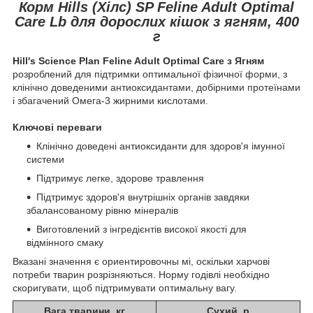
Корм Hills (Хілс) SP Feline Adult Optimal
Care Lb для дорослих кішок з ягням, 400
г
Hill's Science Plan Feline Adult Optimal Care з Ягням
розроблений для підтримки оптимальної фізичної форми, з
клінічно доведеними антиоксидантами, добірними протеїнами
і збагачений Омега-3 жирними кислотами.
Ключові переваги
Клінічно доведені антиоксиданти для здоров'я імунної
системи
Підтримує легке, здорове травлення
Підтримує здоров'я внутрішніх органів завдяки
збалансованому рівню мінералів
Виготовлений з інгредієнтів високої якості для
відмінного смаку
Вказані значення є ориентировочны мі, оскільки харчові
потреби тварин розрізняються. Норму годівлі необхідно
скоригувати, щоб підтримувати оптимальну вагу.
Вага тварини, кг
Сухий, р