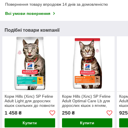
Повернення товару впродовж 14 днів за домовленістю
Всі умови повернення
Подібні товари компанії
Корм Hills (Хілс) SP Feline
Корм Hills (Хілс) SP Feline
Корм
Adult Light для дорослих
Adult Optimal Care Lb для
Adul
кішок схильних до повноти
дорослих кішок з ягням,
кішо
з куркою, 300 г
300 г
з ку
1 458
250
925
₴
₴
Купити
Купити