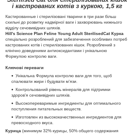
і кастрованих котів з куркою, 1,5 кг
Кастированные і стерилізовані тварини в три рази більш
схильні до розвитку надмірної ваги і захворювань нижнього
відділу сечовивідних шляхів.
Hill's Science Plan Feline Young Adult SterilisedCat Курка
спеціально розроблений для забезпечення особливих потреб
кастрованих котів і стерилізованих кішок. Розроблений з
клінічно доведеними антиоксидантами і унікальною
Формулою контролю ваги.
Ключові переваги
Унікальна Формула контролю ваги для того, щоб
спалювати жири і будувати м'язи.
Контрольований рівень мінералів для підтримки
здоров'я сечовивідних шляхів.
Высокопереваримые ингредиенты для оптимального
поступления питательных веществ.
Изготовлен из высококачественных ингредиентов для
превосходного вкуса.
Курица
(минимум 32% курицы, 50% общего содержания