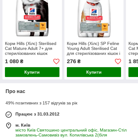
Корм Hills (Хілс) Sterilised
Корм Hills (Хілс) SP Feline
Корм 
Cat Mature Adult 7+ для
Young Adult Sterilised Cat
Cat 
стерилізованих кішок
для стерилізованих кішок і
стер
старше 7 років, 1,5 кг
кастрованих котів з
1 080
276
1 8
₴
₴
куркою, 300 г
Купити
Купити
Про нас
49% позитивних з 157 відгуків за рік
Працює з 31.03.2012
м. Київ
місто Київ Святошино центральний офіс, Магазин-Стіл
замовлень-Самовивіз вул. Копилівська 2(біля