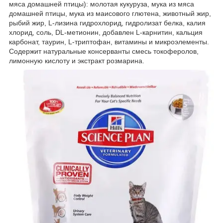
мяса домашней птицы): молотая кукуруза, мука из мяса
домашней птицы, мука из маисового глютена, животный жир,
рыбий жир, L-лизина гидрохлорид, гидролизат белка, калия
хлорид, соль, DL-метионин, добавлен L-карнитин, кальция
карбонат, таурин, L-триптофан, витамины и микроэлементы.
Содержит натуральные консерванты смесь токоферолов,
лимонную кислоту и экстракт розмарина.