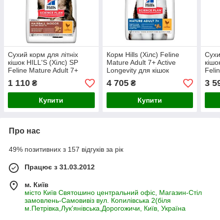
Сухий корм для літніх
Корм Hills (Хілс) Feline
Сухи
кішок HILL'S (Хілс) SP
Mature Adult 7+ Active
кішок
Feline Mature Adult 7+
Longevity для кішок
Feli
Hairball Indoor виведення
старше 7 років з куркою,
догл
1 110
4 705
3 5
₴
₴
шерсті (курка),
10 кг
рота,
Купити
Купити
Про нас
49% позитивних з 157 відгуків за рік
Працює з 31.03.2012
м. Київ
місто Київ Святошино центральний офіс, Магазин-Стіл
замовлень-Самовивіз вул. Копилівська 2(біля
м.Петрівка,Лук'янівська,Дорогожичи, Київ, Україна