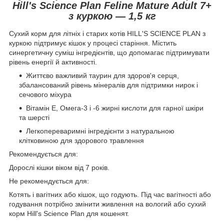
Hill's Science Plan Feline Mature Adult 7+
з куркою — 1,5 кг
Сухий корм для літніх і старих котів HILL'S SCIENCE PLAN з
куркою підтримує кішок у процесі старіння. Містить
синергетичну суміш інгредієнтів, що допомагає підтримувати
рівень енергії й активності.
Життєво важливий таурин для здоров'я серця,
збалансований рівень мінералів для підтримки нирок і
сечового міхура
Вітамін Е, Омега-3 і -6 жирні кислоти для гарної шкіри
та шерсті
Легкопереваримні інгредієнти з натуральною
клітковиною для здорового травлення
Рекомендується для:
Дорослі кішки віком від 7 років.
Не рекомендується для:
Котять і вагітних або кішок, що годують. Під час вагітності або
годування потрібно змінити живлення на вологий або сухий
корм Hill's Science Plan для кошенят.