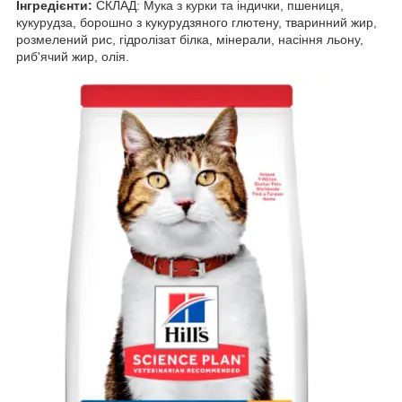
Інгредієнти:
СКЛАД: Мука з курки та індички, пшениця,
кукурудза, борошно з кукурудзяного глютену, тваринний жир,
розмелений рис, гідролізат білка, мінерали, насіння льону,
риб'ячий жир, олія.