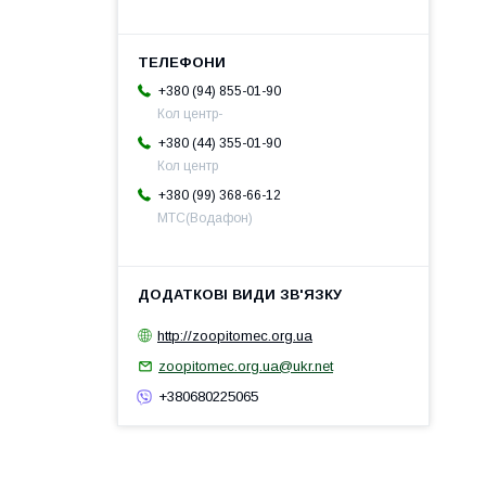
+380 (94) 855-01-90
Кол центр-
+380 (44) 355-01-90
Кол центр
+380 (99) 368-66-12
МТС(Водафон)
http://zoopitomec.org.ua
zoopitomec.org.ua@ukr.net
+380680225065