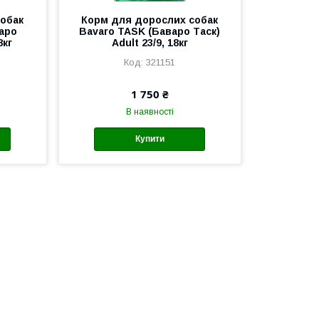
обак
Корм для дорослих собак
аро
Bavaro TASK (Баваро Таск)
8кг
Аdult 23/9, 18кг
321151
1 750 ₴
В наявності
Купити