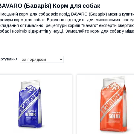
BAVARO (Баварія) Корм для собак
імецький корм для собак всіх порід BAVARO (Баварія) можна купит
реміум корм для собак. Відмінно підходить для мисливських, пасту
кладання оптимальної рецептури кормів "Bavaro" експерти звертают
обак і новітніх відкриттів у науці. Замовляйте корм для собак у мі