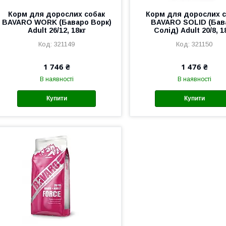
Корм для дорослих собак
Корм для дорослих с
BAVARO WORK (Баваро Ворк)
BAVARO SOLID (Бав
Adult 26/12, 18кг
Солід) Аdult 20/8, 1
321149
321150
1 746 ₴
1 476 ₴
В наявності
В наявності
Купити
Купити