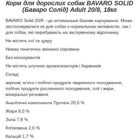
Корм для дорослих собак BAVARO SOLID
(Баваро Солід) Аdult 20/8, 18кг
BAVARO Solid 20/8 - це оптимальне базове харчування. Може
застосовуватися як для собак з нормальною активністю, так і
для собак, які перебувають на заслуженому відпочинку.
Не містить сої та цукру
Немає генетично зміненої сировини
Без консервантів
Не містять штучних ароматизаторів і барвників
Склад:
зернові, м'ясо і побічні продукти тваринного походження,
побічні продукти рослинного походження, олії і жири,
мінеральні речовини.
Аналітичні компоненти Протеїн 20,0 %
Жири 8,0 %
Зола 7,8 %
Клітковина 2,6 %
Кальцій 1,7 %