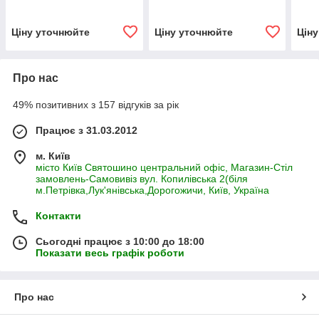
вагу, 1 кг
Small Mini ягня з рисом,
вели
1,5 кг
кг
Ціну уточнюйте
Ціну уточнюйте
Цін
Про нас
49% позитивних з 157 відгуків за рік
Працює з 31.03.2012
м. Київ
місто Київ Святошино центральний офіс, Магазин-Стіл
замовлень-Самовивіз вул. Копилівська 2(біля
м.Петрівка,Лук'янівська,Дорогожичи, Київ, Україна
Контакти
Сьогодні працює з 10:00 до 18:00
Показати весь графік роботи
Про нас