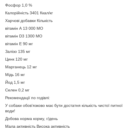
Фосфор 1,0 %
Калорійність 3401 Ккал/кг
Харчові добавки Кількість
вітамін А 13 000 МО
вітамін D3 1300 МО
вітамін Е 90 мг
Залізо 135 мг
Цинк 120 мг
Марганець 12 мг
Мідь 16 мг
Йод 1,5 мг
Селен 0,2 мг
Рекомендації по годівлі:
У собаки обов'язково має бути достатня кількість чистої питної
води!
Добова норма корму, г/день
Мала активність Висока активність