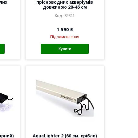
глих
прісноводних акваріумів
й
довжиною 28-45 см
82311
1 590 ₴
Під замовлення
Купити
чорний)
AquaLighter 2 (60 см, срібло)