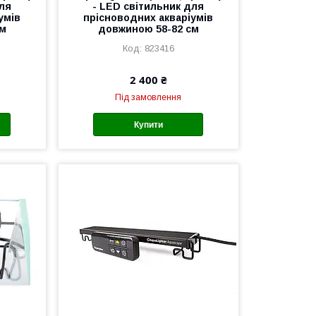
для
- LED світильник для
умів
прісноводних акваріумів
см
довжиною 58-82 см
823416
2 400 ₴
Під замовлення
Купити