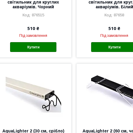
світильник для круглих
світильник для кру
акваріумів. Чорний
акваріумів. Біли
876515
87658
510 ₴
510 ₴
Під замовлення
Під замовлення
Купити
Купити
AquaLighter 2 (30 см, срібло)
AquaLighter 2 (60 см, 