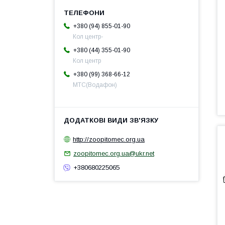
+380 (94) 855-01-90
Кол центр-
+380 (44) 355-01-90
Кол центр
+380 (99) 368-66-12
МТС(Водафон)
http://zoopitomec.org.ua
zoopitomec.org.ua@ukr.net
+380680225065