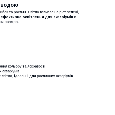
д водою
бок та рослин. Світло впливає на ріст зелені,
е
ефективне освітлення для акваріумів в
ям спектра.
ання кольору та яскравості
 акваріумів
світло, ідеальні для рослинних акваріумів