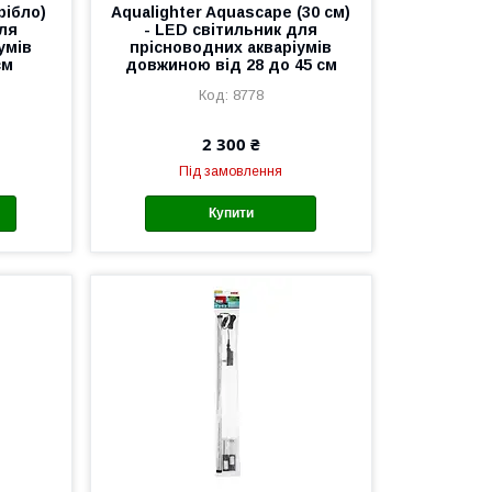
рібло)
Aqualighter Aquascape (30 см)
для
- LED світильник для
умів
прісноводних акваріумів
см
довжиною від 28 до 45 см
8778
2 300 ₴
Під замовлення
Купити