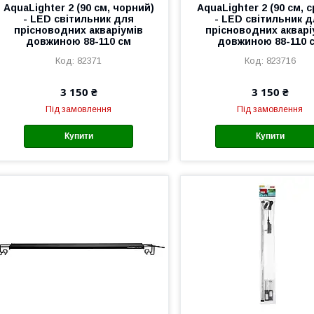
AquaLighter 2 (90 см, чорний)
AquaLighter 2 (90 см, с
- LED світильник для
- LED світильник 
прісноводних акваріумів
прісноводних акварі
довжиною 88-110 см
довжиною 88-110 
82371
823716
3 150 ₴
3 150 ₴
Під замовлення
Під замовлення
Купити
Купити