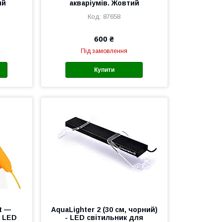
ий
акваріумів. Жовтий
87658
600 ₴
Під замовлення
Купити
ft —
AquaLighter 2 (30 см, чорний)
й LED
- LED світильник для