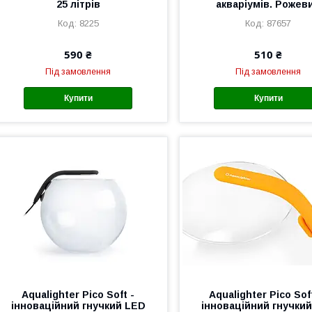
25 літрів
акваріумів. Рожев
8225
87657
590 ₴
510 ₴
Під замовлення
Під замовлення
Купити
Купити
Aqualighter Pico Soft -
Aqualighter Pico So
інноваційний гнучкий LED
інноваційний гнучки