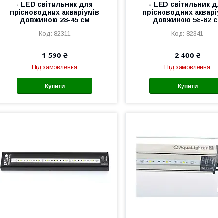
- LED світильник для
- LED світильник 
прісноводних акваріумів
прісноводних акварі
довжиною 28-45 см
довжиною 58-82 
82311
82341
1 590 ₴
2 400 ₴
Під замовлення
Під замовлення
Купити
Купити