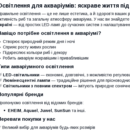
Освітлення для акваріумів: яскраве життя пі
равильне освітлення — це не лише естетика, а й здоров’я ваших ри
ктивність риб та загальну атмосферу акваріума. У нас ви знайдет
країні
— від простих LED-ламп до сучасних систем з налаштуванн
Навіщо потрібне освітлення в акваріумі?
 Створює природний режим дня і ночі
 Сприяє росту живих рослин
 Підкреслює кольори риб і декору
 Робить акваріум яскравішим і привабливішим
Типи акваріумного освітлення
💡
LED-світильники
— економні, довговічні, з можливістю регулюв
💡
Люмінесцентні лампи
— традиційне рішення для прісноводних
💡
Світильники з повним спектром
— імітують природне сонячне 
Популярні бренди
ропонуємо освітлення від відомих брендів:
EHEIM
,
Aquael
,
Juwel
,
SunSun
та інші.
Переваги покупки у нас
 Великий вибір для акваріумів будь-яких розмірів