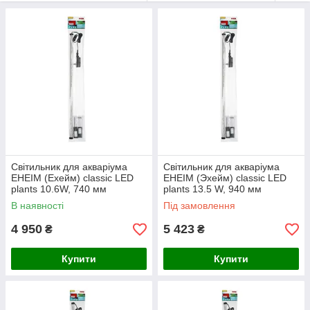
ідеальний баланс для рослин
- Повний спектр сонячного світла для фотосинтезу (прісна
вода).
- Створює природні кольори в акваріумі
- Яскраве денне світло з повним спектром сонячного світла
- Відтворюють природні кольори риб і рослин
EHEIM якість - зроблено в Німеччині.
Світильник для акваріума
Світильник для акваріума
EHEIM (Ехейм) classic LED
EHEIM (Эхейм) classic LED
plants 10.6W, 740 мм
plants 13.5 W, 940 мм
В наявності
Під замовлення
4 950
5 423
₴
₴
Купити
Купити