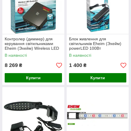
Контролер (диммер) для
Блок живлення для
керування світильниками
світильників Eheim (Эхейм)
Eheim (Эхейм) Wireless LED
powerLED 100Вт
Controller 24В для
В наявності
В наявності
powerLED+
8 269
1 400
₴
₴
Купити
Купити