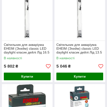
Світильник для акваріума
Світильник для акваріума
EHEIM (Эхейм) classic LED
EHEIM (Эхейм) classic LED
daylight класик дейлі Лід 16.5
daylight класик дейлі Лід 13.5
W, 1140 мм
W, 940 мм
В наявності
В наявності
5 802
5 046
₴
₴
Купити
Купити