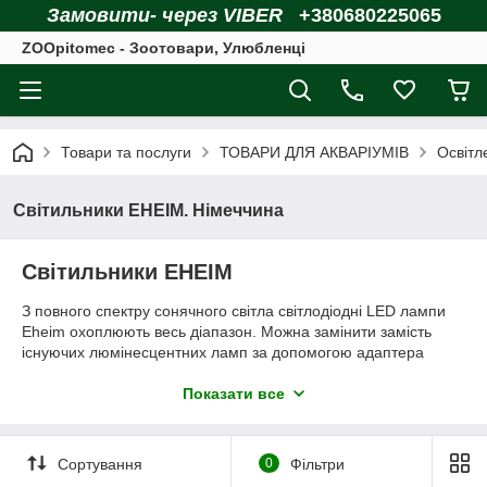
Замовити- через VIBER
+380680225065
ZOOpitomec - Зоотовари, Улюбленці
Товари та послуги
ТОВАРИ ДЛЯ АКВАРІУМІВ
Освітл
Світильники EHEIM. Німеччина
Світильники EHEIM
З повного спектру сонячного світла світлодіодні LED лампи
Eheim охоплюють весь діапазон. Можна замінити замість
існуючих люмінесцентних ламп за допомогою адаптера
T8/T5.
Показати все
Переваги світильників EHEIM
- Високоякісна й ефективна альтернатива T5 люмінесцентних
ламп
Сортування
0
Фільтри
- Повна глибина освітлення - навіть в глибоких акваріумах.
- Світлодіодні смуги можуть бути об'єднані, щоб створити