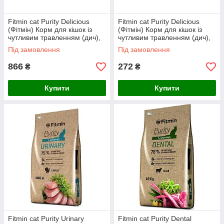
Fitmin cat Purity Delicious
Fitmin cat Purity Delicious
(Фітмін) Корм для кішок із
(Фітмін) Корм для кішок із
чутливим травленням (дич),
чутливим травленням (дич),
1,5 кг
400 г
Під замовлення
Під замовлення
866
272
₴
₴
Купити
Купити
Fitmin cat Purity Urinary
Fitmin cat Purity Dental