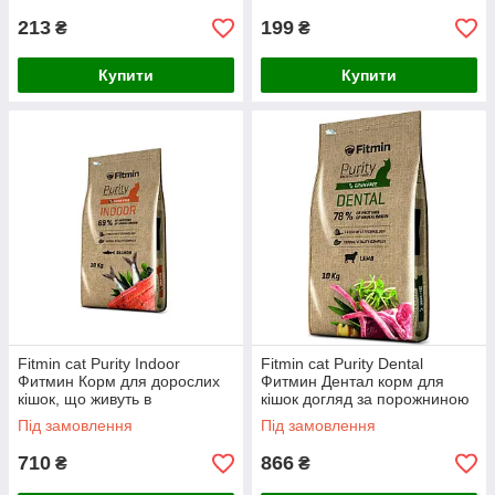
213
199
₴
₴
Купити
Купити
Fitmin cat Purity Indoor
Fitmin cat Purity Dental
Фитмин Корм для дорослих
Фитмин Дентал корм для
кішок, що живуть в
кішок догляд за порожниною
приміщенні, 1,5 кг
рота, 1,5 кг
Під замовлення
Під замовлення
710
866
₴
₴