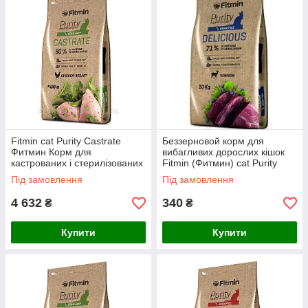
Fitmin cat Purity Castrate
Беззерновой корм для
Фитмин Корм для
вибагливих дорослих кішок
кастрованих і стерилізованих
Fitmin (Фитмин) cat Purity
кішок, 10 kg
Delicious на вагу, 1 кг
Під замовлення
Під замовлення
4 632
340
₴
₴
Купити
Купити