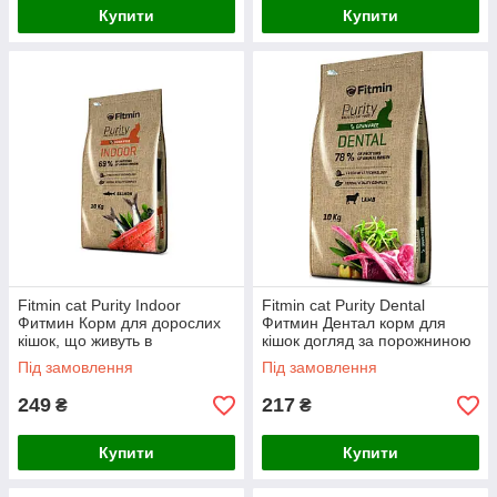
Купити
Купити
Fitmin cat Purity Indoor
Fitmin cat Purity Dental
Фитмин Корм для дорослих
Фитмин Дентал корм для
кішок, що живуть в
кішок догляд за порожниною
приміщенні, 400 г
рота, 400 г
Під замовлення
Під замовлення
249
217
₴
₴
Купити
Купити