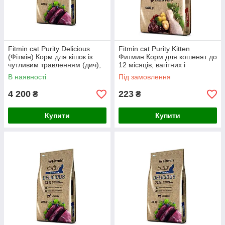
Fitmin cat Purity Delicious
Fitmin cat Purity Kitten
(Фітмін) Корм для кішок із
Фитмин Корм для кошенят до
чутливим травленням (дич),
12 місяців, вагітних і
10 кг
годуючих кішок, 400 г
В наявності
Під замовлення
4 200
223
₴
₴
Купити
Купити