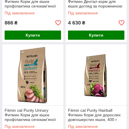
Фитмин Корм для кішок
Фитмин Дентал корм для
профілактика сечокам'яної
кішок догляд за порожниною
хвороб системи, 1,5 кг
рота, 10 кг
Під замовлення
Під замовлення
866
4 630
₴
₴
Купити
Купити
Fitmin cat Purity Urinary
Fitmin cat Purity Hairball
Фитмин Корм для кішок
Фитмин Корм для дорослих
профілактика сечокам'яної
довгошерстих кішок, 400 г
хвороб системи, 400 г
Під замовлення
Під замовлення