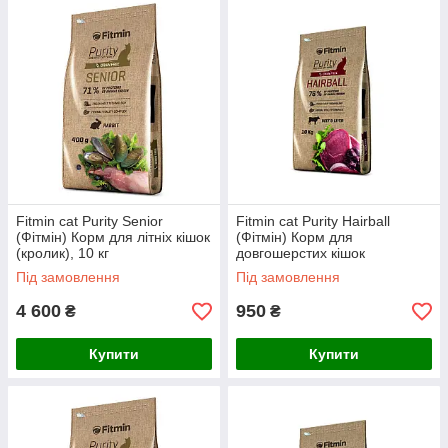
Fitmin cat Purity Senior
Fitmin cat Purity Hairball
(Фітмін) Корм для літніх кішок
(Фітмін) Корм для
(кролик), 10 кг
довгошерстих кішок
(яловичина), 1,5 кг
Під замовлення
Під замовлення
4 600
950
₴
₴
Купити
Купити