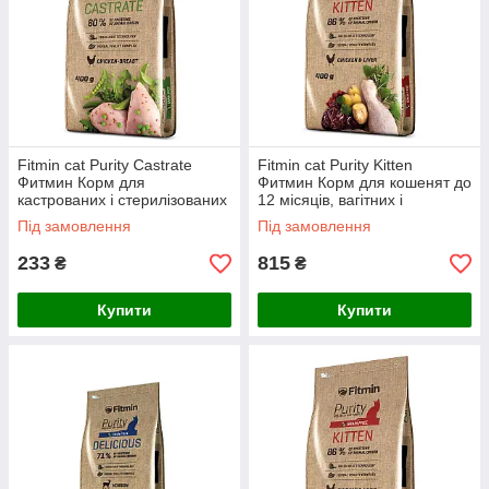
Fitmin cat Purity Castrate
Fitmin cat Purity Kitten
Фитмин Корм для
Фитмин Корм для кошенят до
кастрованих і стерилізованих
12 місяців, вагітних і
кішок, 400 г
годуючих кішок, 1,5 кг
Під замовлення
Під замовлення
233
815
₴
₴
Купити
Купити