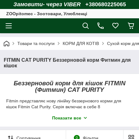
Замовити- через VIBER
+380680225065
ZOOpitomec - Зоотовари, Улюбленці
Товари та послуги
КОРМ ДЛЯ КОТІВ
Сухой корм для
FITMIN CAT PURITY Беззерновой корм Фитмин для
кішок
Беззерновой корм для кішок FITMIN
(Фитмин) CAT PURITY
Fitmin представляє нову лінійку беззернового корми для
кішок Fitmin Cat Purity. Серія включає в себе 8
повнораціонних кормів чеського виробництва.
Показати все
Dental — для оздоровлення порожнини рота;
Hairball — для виведення шерсті через кишечник і
запобігання волосяних грудок;
Сортування
0
Фільтри