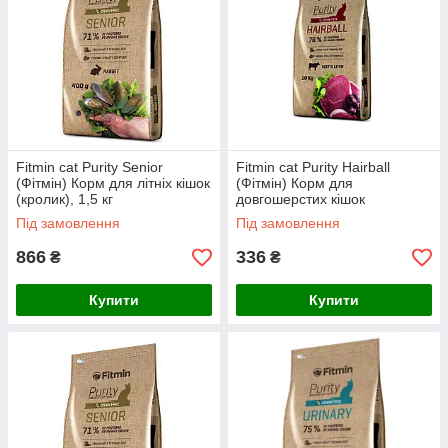
Fitmin cat Purity Senior
Fitmin cat Purity Hairball
(Фітмін) Корм для літніх кішок
(Фітмін) Корм для
(кролик), 1,5 кг
довгошерстих кішок
(яловичина), на розвіс 1 кг
Під замовлення
Під замовлення
866
336
₴
₴
Купити
Купити