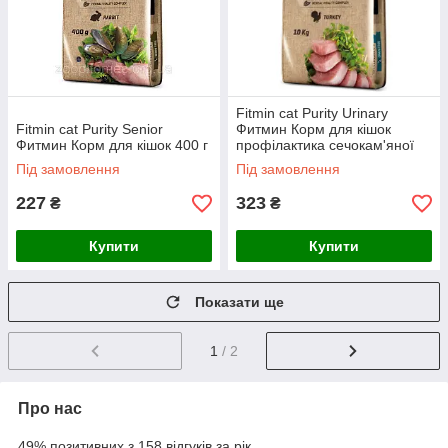
Fitmin cat Purity Urinary
Fitmin cat Purity Senior
Фитмин Корм для кішок
Фитмин Корм для кішок 400 г
профілактика сечокам'яної
хвороб системи на вагу 1кг
Під замовлення
Під замовлення
227
323
₴
₴
Купити
Купити
Показати ще
1
/ 2
Про нас
49% позитивних з 158 відгуків за рік