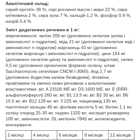
Аналітичний склад:
сирий протеїн 38 %, сирі рослинні масла і жири 22 %, сира
клітковина-2 %, сира зола 7 %, кальцій-1,2 %, фосфор 0,9 %,
натрій 0,4 %.
Зміст додаткових речовин в 1 кг:
мікроелементи: залізо 205 мг (доповнено хелатом заліза і
амінокислот n-гидратом), мідь 21 мг (доповнено хелатом міді і
амінокислот n-гидратом) марганець 43 мг (доповнено
хелатом марганцю і амінокислот n-гидратом), цинк 154 мг
(доповнено хелатом цинку та амінокислот n-гидратом), селен
0,5 мг (доповнено органічною формою селену, штам
Saccharomyces cerevisiae CNCM I-3060), йод 2,7 мг
(доповнено йодистим калієм безводним); вітаміни,
провітаміни та хімічно певні речовини з аналогічними
властивостями: віт. А 23100 ME віт. D3 1600 МЕ, віт. E (RRR-
альфатокоферол) 260 мг, віт. B1 13,5 мг, віт. B2 30 мг, віт. B6
15,5 мг, віт. B12 128 мг, віт. З 225 мг, ніацинамід 130 мг,
пантотенат кальцію 46 мг, фолієва кислота 5 мг, біотин 1,1 мг,
холіну хлорид 25-30 мг, таурин 1320 мг; екстракт розмарину
100 мг; амінокислоти: DL-метіонін 7845 мг, антиоксиданти,
консерванти.
2 місяці
4 місяці
6 місяців
9 місяців
12 місяців