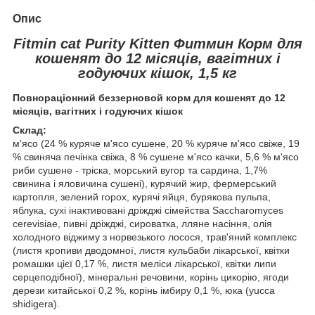
Опис
Fitmin cat Purity Kitten Фитмин Корм для
кошенят до 12 місяців, вагітних і
годуючих кішок, 1,5 кг
Повнораціонний беззерновой корм для кошенят до 12
місяців, вагітних і годуючих кішок
Склад:
м'ясо (24 % куряче м'ясо сушене, 20 % куряче м'ясо свіже, 19
% свиняча печінка свіжа, 8 % сушене м'ясо качки, 5,6 % м'ясо
риби сушене - тріска, морський вугор та сардина, 1,7%
свинина і яловичина сушені), курячий жир, фермерський
картопля, зелений горох, курячі яйця, бурякова пульпа,
яблука, сухі інактивовані дріжджі сімейства Saccharomyces
cerevisiae, пивні дріжджі, сироватка, лляне насіння, олія
холодного віджиму з норвезького лосося, трав'яний комплекс
(листя кропиви дводомної, листя кульбаби лікарської, квітки
ромашки цієї 0,17 %, листя меліси лікарської, квітки липи
серцеподібної), мінеральні речовини, корінь цикорію, ягоди
дерези китайської 0,2 %, корінь імбиру 0,1 %, юка (yucca
shidigera).