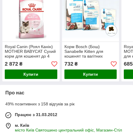
Royal Canin (Роял Канін)
Корм Bosch (Бош)
Roya
MOTHER BABYCAT Сухий
Sanabelle Kitten для
MOT
корм для кошенят до 4
кошенят та вагітних
для 
місяців (для вагітних і
(годуючих) кішок, 2 кг
(для
2 872
732
685
₴
₴
годуючих кішок), 10 кг
кішок
Купити
Купити
Про нас
49% позитивних з 158 відгуків за рік
Працює з 31.03.2012
м. Київ
місто Київ Святошино центральний офіс, Магазин-Стіл