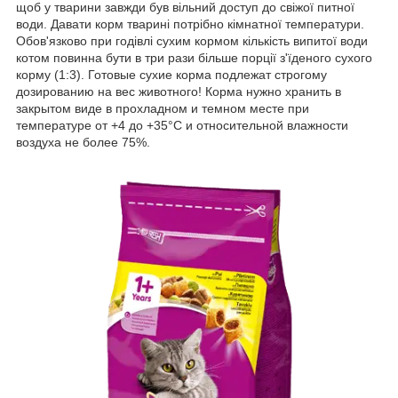
щоб у тварини завжди був вільний доступ до свіжої питної
води. Давати корм тварині потрібно кімнатної температури.
Обов'язково при годівлі сухим кормом кількість випитої води
котом повинна бути в три рази більше порції з'їденого сухого
корму (1:3). Готовые сухие корма подлежат строгому
дозированию на вес животного! Корма нужно хранить в
закрытом виде в прохладном и темном месте при
температуре от +4 до +35°С и относительной влажности
воздуха не более 75%.