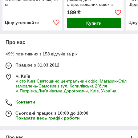
кг
стерилізованих кішок із
Щоде
куркою на розвіс, 1 кг
6 кг
189
₴
Ціну уточнюйте
Цін
Купити
Про нас
49% позитивних з 158 відгуків за рік
Працює з 31.03.2012
м. Київ
місто Київ Святошино центральний офіс, Магазин-Стіл
замовлень-Самовивіз вул. Копилівська 2(біля
м.Петрівка,Лук'янівська,Дорогожичи, Київ, Україна
Контакти
Сьогодні працює з 10:00 до 18:00
Показати весь графік роботи
Про нас