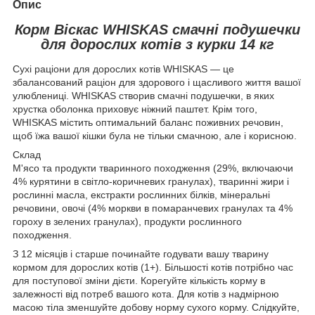
Опис
Корм Віскас WHISKAS смачні подушечки
для дорослих котів з курки 14 кг
Сухі раціони для дорослих котів WHISKAS — це
збалансований раціон для здорового і щасливого життя вашої
улюблениці. WHISKAS створив смачні подушечки, в яких
хрустка оболонка приховує ніжний паштет. Крім того,
WHISKAS містить оптимальний баланс поживних речовин,
щоб їжа вашої кішки була не тільки смачною, але і корисною.
Склад
М'ясо та продукти тваринного походження (29%, включаючи
4% курятини в світло-коричневих гранулах), тваринні жири і
рослинні масла, екстракти рослинних білків, мінеральні
речовини, овочі (4% моркви в помаранчевих гранулах та 4%
гороху в зелених гранулах), продукти рослинного
походження.
З 12 місяців і старше починайте годувати вашу тварину
кормом для дорослих котів (1+). Більшості котів потрібно час
для поступової зміни дієти. Корегуйте кількість корму в
залежності від потреб вашого кота. Для котів з надмірною
масою тіла зменшуйте добову норму сухого корму. Слідкуйте,