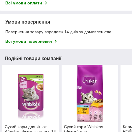
Всі умови оплати
Умови повернення
Повернення товару впродовж 14 днів за домовленістю
Всі умови повернення
Подібні товари компанії
Сухий корм для кішок
Сухий корм Whiskas
Корм
Whiskas Віскас з ягням, 14
(Віскас) для
РОЙ