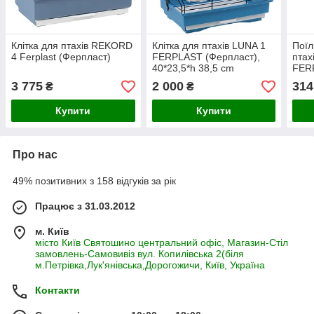
Клітка для птахів REKORD
Клітка для птахів LUNA 1
Поїл
4 Ferplast (Ферпласт)
FERPLAST (Ферпласт),
птах
40*23,5*h 38,5 cm
FERP
456
3 775
2 000
314
₴
₴
Купити
Купити
Про нас
49% позитивних з 158 відгуків за рік
Працює з 31.03.2012
м. Київ
місто Київ Святошино центральний офіс, Магазин-Стіл
замовлень-Самовивіз вул. Копилівська 2(біля
м.Петрівка,Лук'янівська,Дорогожичи, Київ, Україна
Контакти