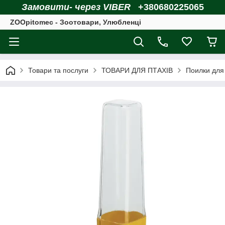
Замовити- через VIBER
+380680225065
ZOOpitomec - Зоотовари, Улюбленці
Товари та послуги
ТОВАРИ ДЛЯ ПТАХІВ
Поилки для 