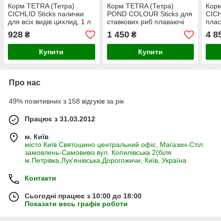
Корм TETRA (Тетра)
Корм TETRA (Тетра)
Корм
CICHLID Sticks палички
POND COLOUR Sticks для
CICH
для всіх видів цихлид, 1 л
ставкових риб плаваючі
плас
гранули для окрасу, 10
цихл
928
1 450
4 8
₴
₴
л/1,9 кг
Купити
Купити
Про нас
49% позитивних з 158 відгуків за рік
Працює з 31.03.2012
м. Київ
місто Київ Святошино центральний офіс, Магазин-Стіл
замовлень-Самовивіз вул. Копилівська 2(біля
м.Петрівка,Лук'янівська,Дорогожичи, Київ, Україна
Контакти
Сьогодні працює з 10:00 до 18:00
Показати весь графік роботи