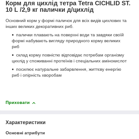
Корм для цихлід тетра Tetra CICHLID ST.
10 L /2,9 кг палички д/цихлід
Основний корм у формі паличок для всіх видів цихлових та
інших великих декоративних риб.
палички плавають на поверхні води та завдяки своїй
формі набувають вигляду природного корму великих
риб
склад корму повністю відповідає потребам організму
цихлід у споживанні протеїнів і спеціальних амінокислот
посилює натуральне забарвлення, життєву енергію
риб і опірність хворобам
Приховати
Характеристики
Основні атрибути