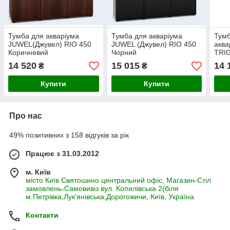
Тумба для акваріума
Тумба для акваріума
Тумб
JUWEL(Джувел) RIO 450
JUWEL (Джувел) RIO 450
аква
Коричневий
Чорний
TRI
14 520
15 015
14 
₴
₴
Купити
Купити
Про нас
49% позитивних з 158 відгуків за рік
Працює з 31.03.2012
м. Київ
місто Київ Святошино центральний офіс, Магазин-Стіл
замовлень-Самовивіз вул. Копилівська 2(біля
м.Петрівка,Лук'янівська,Дорогожичи, Київ, Україна
Контакти