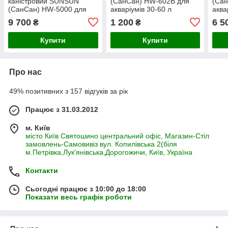
каністровий SUNSUN
(СанСан) HW-602B для
(Са
(СанСан) HW-5000 для
акваріумів 30-60 л
аква
акваріумів до 1500 л,
9 700
1 200
6 5
₴
₴
38*38*55 см
Купити
Купити
Про нас
49% позитивних з 157 відгуків за рік
Працює з 31.03.2012
м. Київ
місто Київ Святошино центральний офіс, Магазин-Стіл
замовлень-Самовивіз вул. Копилівська 2(біля
м.Петрівка,Лук'янівська,Дорогожичи, Київ, Україна
Контакти
Сьогодні працює з 10:00 до 18:00
Показати весь графік роботи