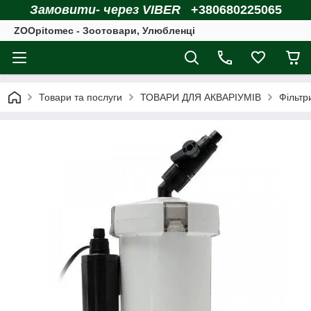
Замовити- через VIBER
+380680225065
ZOOpitomec - Зоотовари, Улюбленці
Товари та послуги
ТОВАРИ ДЛЯ АКВАРІУМІВ
Фільтр