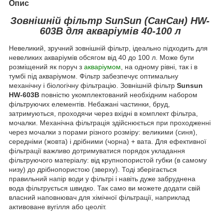
Опис
Зовнішній фільтр SunSun (СанСан) HW-
603B для акваріумів 40-100 л
Невеликий, зручний зовнішній фільтр, ідеально підходить для
невеликих акваріумів обсягом від 40 до 100 л. Може бути
розміщений як поруч з
акваріумом
, на одному рівні, так і в
тумбі під акваріумом. Фільтр забезпечує оптимальну
механічну і біологічну фільтрацію. Зовнішній фільтр
Sunsun
HW-603B
повністю укомплектований необхідним набором
фільтруючих елементів. Небажані частинки, бруд,
затримуються, проходячи через вхідні в комплект фільтра,
мочалки. Механічна фільтрація здійснюється при проходженні
через мочалки з порами різного розміру: великими (синя),
середніми (жовта) і дрібними (чорна) + вата. Для ефективної
фільтрації важливо дотримуватися порядок укладання
фільтруючого матеріалу: від крупнопористой губки (в самому
низу) до дрібнопористою (зверху). Тоді зберігається
правильний напір води у фільтрі і навіть дуже забруднена
вода фільтрується швидко. Так само ви можете додати свій
власний наповнювач для хімічної фільтрації, наприклад
активоване вугілля або цеоліт.