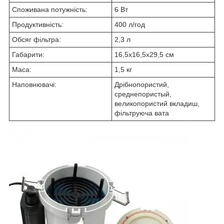
Споживана потужність:
6 Вт
Продуктивність:
400 л/год
Обсяг фільтра:
2,3 л
Габарити:
16,5x16,5x29,5 см
Маса:
1,5 кг
Наповнювачі:
Дрібнопористий,
среднепористый,
великопористий вкладиш,
фільтруюча вата