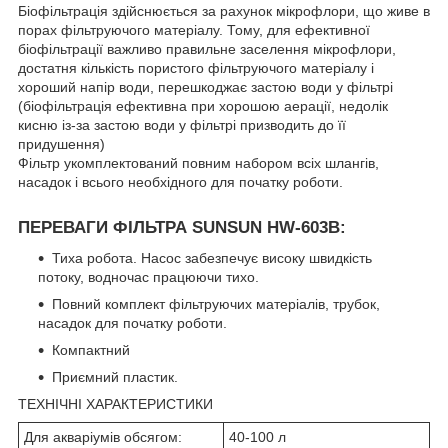
Біофільтрація здійснюється за рахунок мікрофлори, що живе в
порах фільтруючого матеріалу. Тому, для ефективної
біофільтрації важливо правильне заселення мікрофлори,
достатня кількість пористого фільтруючого матеріалу і
хороший напір води, перешкоджає застою води у фільтрі
(біофільтрація ефективна при хорошою аерації, недолік
кисню із-за застою води у фільтрі призводить до її
придушення)
Фільтр укомплектований повним набором всіх шлангів,
насадок і всього необхідного для початку роботи.
ПЕРЕВАГИ ФІЛЬТРА SUNSUN HW-603B:
Тиха робота. Насос забезпечує високу швидкість
потоку, водночас працюючи тихо.
Повний комплект фільтруючих матеріалів, трубок,
насадок для початку роботи.
Компактний
Приємний пластик.
ТЕХНІЧНІ ХАРАКТЕРИСТИКИ
Для акваріумів обсягом:
40-100 л