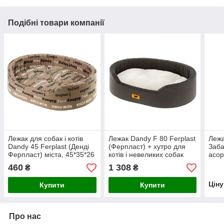
Подібні товари компанії
Лежак для собак і котів
Лежак Dandy F 80 Ferplast
Лежа
Dandy 45 Ferplast (Денді
(Ферпласт) + хутро для
Заба
Ферпласт) міста, 45*35*26
котів і невеликих собак
асор
см
460
1 308
₴
₴
Цін
Купити
Купити
Про нас