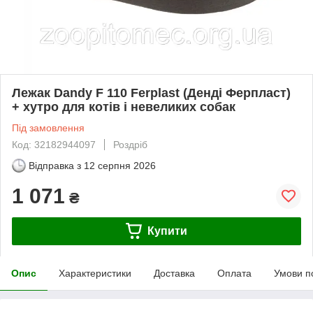
Лежак Dandy F 110 Ferplast (Денді Ферпласт)
+ хутро для котів і невеликих собак
Під замовлення
Код: 32182944097
Роздріб
Відправка з
12 серпня 2026
1 071
₴
Купити
Опис
Характеристики
Доставка
Оплата
Умови п