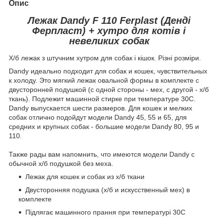
Опис
Лежак Dandy F 110 Ferplast (Денді
Ферпласт) + хутро для котів і
невеликих собак
Х/б лежак з штучним хутром для собак і кішок. Різні розміри.
Dandy идеально подходит для собак и кошек, чувствительных
к холоду. Это мягкий лежак овальной формы в комплекте с
двусторонней подушкой (с одной стороны - мех, с другой - х/б
ткань). Подлежит машинной стирке при температуре 30С.
Dandy выпускается шести размеров. Для кошек и мелких
собак отлично подойдут модели Dandy 45, 55 и 65, для
средних и крупных собак - большие модели Dandy 80, 95 и
110.
Также рады вам напомнить, что имеются модели Dandy с
обычной х/б подушкой без меха.
Лежак для кошек и собак из х/б ткани
Двусторонняя подушка (х/б и искусственный мех) в
комплекте
Підлягає машинного прання при температурі 30С