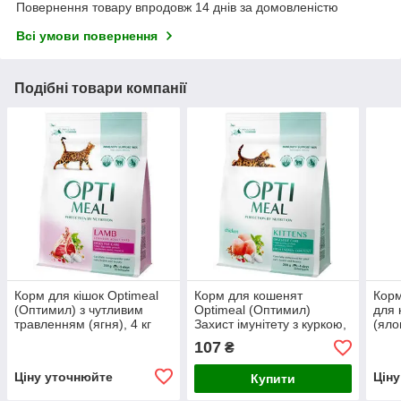
Повернення товару впродовж 14 днів за домовленістю
Всі умови повернення
Подібні товари компанії
Корм для кішок Optimeal
Корм для кошенят
Корм
(Оптимил) з чутливим
Optimeal (Оптимил)
для 
травленням (ягня), 4 кг
Захист імунітету з куркою,
(яло
200 г
107
₴
Ціну уточнюйте
Цін
Купити