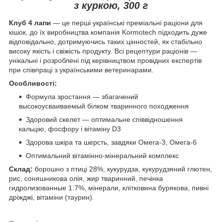
з куркою, 300 г
Клуб 4 лапи
— це перші українські преміальні раціони для
кішок, до їх виробництва компанія Kormotech підходить дуже
відповідально, дотримуючись таких цінностей, як стабільно
високу якість і свіжість продукту. Всі рецептури раціонів —
унікальні і розроблені під керівництвом провідних експертів
при співпраці з українськими ветеринарами.
Особливості:
Формула зростання — збагачений
высокоусваиваемый білком тваринного походження
Здоровий скелет — оптимальне співвідношення
кальцію, фосфору і вітаміну D3
Здорова шкіра та шерсть, завдяки Омега-3, Омега-6
Оптимальний вітамінно-мінеральний комплекс
Склад:
борошно з птиці 28%, кукурудза, кукурудзяний глютен,
рис, соняшникова олія, жир тваринний, печінка
гидролизованные 1.7%, мінерали, клітковина бурякова, пивні
дріжджі, вітаміни (таурин).