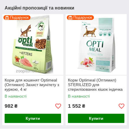
Акційні пропозиції та новинки
Подарунок
Подарунок
Корм для кошенят Optimeal
Корм Optimeal (Оптимил)
(Оптимил) Захист імунітету з
STERILIZED для
куркою, 4 кг
стерилізованих кішок індичка
з вівсом, 4 кг
В наявності
В наявності
982
1 552
₴
₴
Купити
Купити