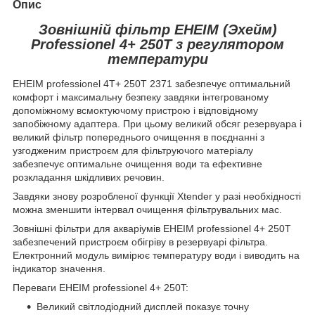
Опис
Зовнішній фільтр EHEIM (Эхейм)
Рrofessionel 4+ 250T з регулятором
температури
EHEIM professionel 4T+ 250T 2371 забезпечує оптимальний
комфорт і максимальну безпеку завдяки інтегрованому
допоміжному всмоктуючому пристрою і відповідному
запобіжному адаптера. При цьому великий обсяг резервуара і
великий фільтр попереднього очищення в поєднанні з
узгодженим пристроєм для фільтруючого матеріалу
забезпечує оптимальне очищення води та ефективне
розкладання шкідливих речовин.
Завдяки знову розробленої функції Xtender у разі необхідності
можна зменшити інтервал очищення фільтрувальних мас.
Зовнішні фільтри для акваріумів EHEIM professionel 4+ 250T
забезпечений пристроєм обігріву в резервуарі фільтра.
Електронний модуль вимірює температуру води і виводить на
індикатор значення.
Переваги EHEIM professionel 4+ 250T:
Великий світлодіодний дисплей показує точну