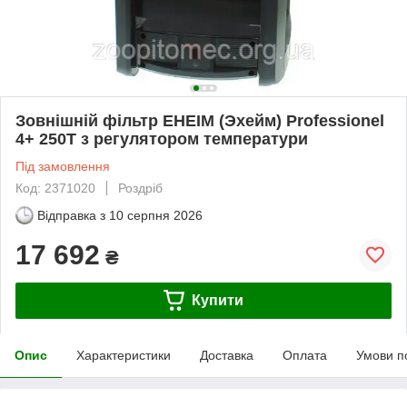
Зовнішній фільтр EHEIM (Эхейм) Рrofessionel
4+ 250T з регулятором температури
Під замовлення
Код: 2371020
Роздріб
Відправка з
10 серпня 2026
17 692
₴
Купити
Опис
Характеристики
Доставка
Оплата
Умови п