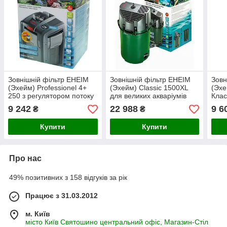
Зовнішній фільтр EHEIM
Зовнішній фільтр EHEIM
Зовн
(Эхейм) Рrofessionel 4+
(Эхейм) Сlassic 1500XL
(Эхе
250 з регулятором потоку
для великих акваріумів
Клас
для акваріумів до 250 л
до 6
9 242
22 988
9 6
₴
₴
Купити
Купити
Про нас
49% позитивних з 158 відгуків за рік
Працює з 31.03.2012
м. Київ
місто Київ Святошино центральний офіс, Магазин-Стіл