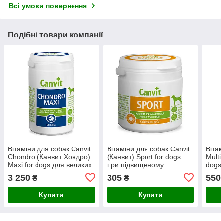
Всі умови повернення
Подібні товари компанії
Вітаміни для собак Canvit
Вітаміни для собак Сanvit
Віта
Chondro (Канвит Хондро)
(Канвит) Sport for dogs
Mult
Maxi for dogs для великих
при підвищеному
dogs
собак поліпшення
фізичному навантаженні,
комп
3 250
305
550
₴
₴
рухливості, 1 кг
100 г
Купити
Купити