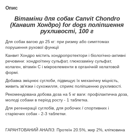
Опис
Вітаміни для собак Canvit Chondro
(Канвит Хондро) for dogs поліпшення
рухливості, 100 г
Для собак вагою до 25 кг: при ризику або симптомах
порушення рухової функції
Канвит Хондро містить хондропротектори і біологічно-активні
речовини: хондроїтину сульфат, глюкозаміну сульфат,
колаген, вітамін С і мікроелементи в органічній хелатовой
формі.
Добавка зміцнює суглоби, підвищує їх механічну міцність,
живить зв'язки і сухожилля, сприяє поліпшенню рухливості.
Рекомендована добова доза на 5 кг ваги: профілактична доза,
молоді собаки в період росту - 1 таблетка.
Для регенерації суглобів, для робочих / спортивних і
старіючих собак - 2-3 таблетки.
ГАРАНТОВАНИЙ АНАЛІЗ: Протеїн 20.5%, жир 2%, клітковина