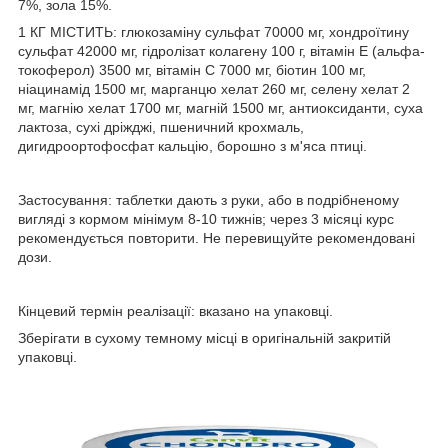
7%, зола 15%.
1 КГ МІСТИТЬ: глюкозаміну сульфат 70000 мг, хондроїтину
сульфат 42000 мг, гідролізат колагену 100 г, вітамін Е (альфа-
токоферол) 3500 мг, вітамін С 7000 мг, біотин 100 мг,
ніацинамід 1500 мг, марганцю хелат 260 мг, селену хелат 2
мг, магнію хелат 1700 мг, магній 1500 мг, антиоксиданти, суха
лактоза, сухі дріжджі, пшеничний крохмаль,
дигидроортофосфат кальцію, борошно з м'яса птиці.
Застосування: таблетки дають з руки, або в подрібненому
вигляді з кормом мінімум 8-10 тижнів; через 3 місяці курс
рекомендується повторити. Не перевищуйте рекомендовані
дози.
Кінцевий термін реалізації: вказано на упаковці.
Зберігати в сухому темному місці в оригінальній закритій
упаковці.