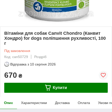
Вітаміни для собак Canvit Chondro (Канвит
Хондро) for dogs поліпшення рухливості, 100
г
Під замовлення
Код: can50729
Роздріб
Відправка з
10 серпня 2026
670
₴
Купити
Опис
Характеристики
Доставка
Оплата
Умови п