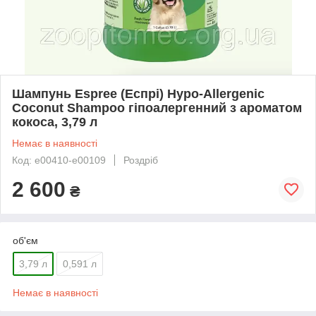
Шампунь Espree (Еспрі) Hypo-Allergenic
Coconut Shampoo гіпоалергенний з ароматом
кокоса, 3,79 л
Немає в наявності
Код: e00410-е00109
Роздріб
2 600
₴
об'єм
3,79 л
0,591 л
Немає в наявності