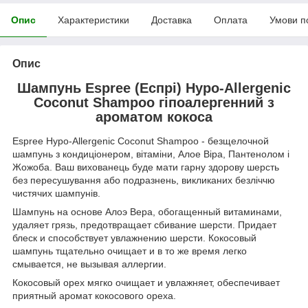
Опис
Характеристики
Доставка
Оплата
Умови п
Опис
Шампунь Espree (Еспрі) Hypo-Allergenic
Coconut Shampoo гіпоалергенний з
ароматом кокоса
Espree Hypo-Allergenic Coconut Shampoo - безщелочной
шампунь з кондиціонером, вітаміни, Алое Віра, Пантенолом і
Жожоба. Ваш вихованець буде мати гарну здорову шерсть
без пересушування або подразнень, викликаних безліччю
чистячих шампунів.
Шампунь на основе Алоэ Вера, обогащенный витаминами,
удаляет грязь, предотвращает сбивание шерсти. Придает
блеск и способствует увлажнению шерсти. Кокосовый
шампунь тщательно очищает и в то же время легко
смывается, не вызывая аллергии.
Кокосовый орех мягко очищает и увлажняет, обеспечивает
приятный аромат кокосового ореха.