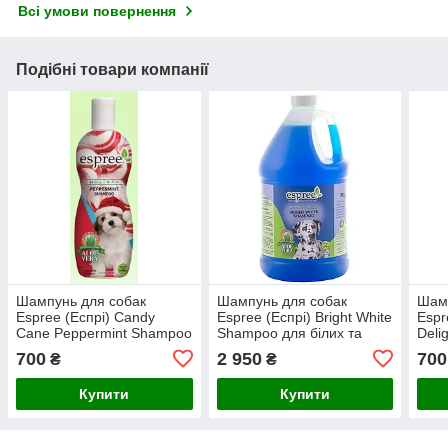
Всі умови повернення
Подібні товари компанії
Шампунь для собак
Шампунь для собак
Шамп
Espree (Еспрі) Candy
Espree (Еспрі) Bright White
Espr
Cane Peppermint Shampoo
Shampoo для білих та
Deli
з ароматом м'ятних
світлих забарвлень (3,79
очи
700
2 950
700
₴
₴
цукерок, 355 мл
л)
ягід
Купити
Купити