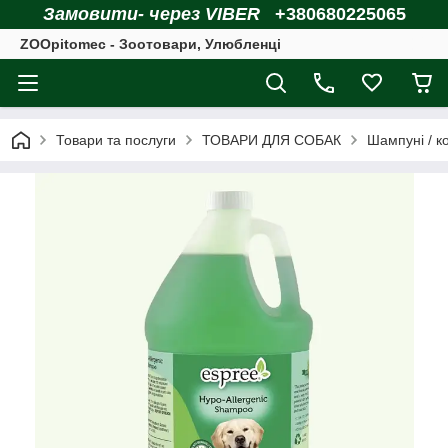
Замовити- через VIBER
+380680225065
ZOOpitomec - Зоотовари, Улюбленці
Товари та послуги
ТОВАРИ ДЛЯ СОБАК
Шампуні / к