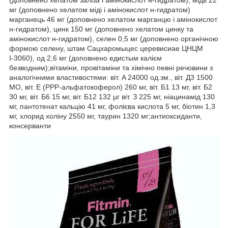
(доповнено хелатом заліза і амінокислот н-гидратом), мідь 22
мг (доповнено хелатом міді і амінокислот н-гидратом)
марганець 46 мг (доповнено хелатом марганцю і амінокислот
н-гидратом), цинк 150 мг (доповнено хелатом цинку та
амінокислот н-гидратом), селен 0,5 мг (доповнено органічною
формою селену, штам Сацхаромыцес церевисиае ЦНЦМ
І-3060), од 2,6 мг (доповнено едистым калієм
безводним);вітаміни, провітаміни та хімічно певні речовини з
аналогічними властивостями: віт. A 24000 од.зм., віт. Д3 1500
МО, віт. E (РРР-альфатокоферол) 260 мг, віт. Б1 13 мг, віт. Б2
30 мг, віт. Б6 15 мг, віт. Б12 132 µг віт. З 225 мг, ніацинамід 130
мг, пантотенат кальцію 41 мг, фолієва кислота 5 мг, біотин 1,3
мг, хлорид холіну 2550 мг, таурин 1320 мг;антиоксиданти,
консерванти