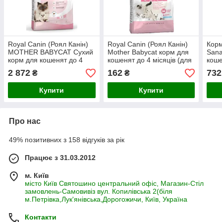
Royal Canin (Роял Канін)
Royal Canin (Роял Канін)
Корм
MOTHER BABYCAT Сухий
Mother Babycat корм для
Sana
корм для кошенят до 4
кошенят до 4 місяців (для
коше
місяців (для вагітних і
вагітних і годуючих кішок),
(год
2 872
162
732
₴
₴
годуючих кішок), 10 кг
400 г
Купити
Купити
Про нас
49% позитивних з 158 відгуків за рік
Працює з 31.03.2012
м. Київ
місто Київ Святошино центральний офіс, Магазин-Стіл
замовлень-Самовивіз вул. Копилівська 2(біля
м.Петрівка,Лук'янівська,Дорогожичи, Київ, Україна
Контакти