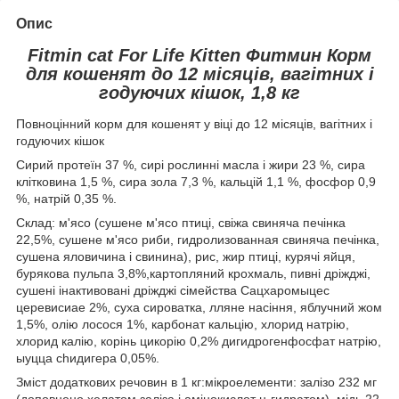
Опис
Fitmin cat For Life Kitten Фитмин Корм
для кошенят до 12 місяців, вагітних і
годуючих кішок, 1,8 кг
Повноцінний корм для кошенят у віці до 12 місяців, вагітних і
годуючих кішок
Сирий протеїн 37 %, сирі рослинні масла і жири 23 %, сира
клітковина 1,5 %, сира зола 7,3 %, кальцій 1,1 %, фосфор 0,9
%, натрій 0,35 %.
Склад: м'ясо (сушене м'ясо птиці, свіжа свиняча печінка
22,5%, сушене м'ясо риби, гидролизованная свиняча печінка,
сушена яловичина і свинина), рис, жир птиці, курячі яйця,
бурякова пульпа 3,8%,картопляний крохмаль, пивні дріжджі,
сушені інактивовані дріжджі сімейства Сацхаромыцес
церевисиае 2%, суха сироватка, лляне насіння, яблучний жом
1,5%, олію лосося 1%, карбонат кальцію, хлорид натрію,
хлорид калію, корінь цикорію 0,2% дигидрогенфосфат натрію,
ыуцца сһидигера 0,05%.
Зміст додаткових речовин в 1 кг:мікроелементи: залізо 232 мг