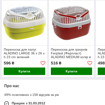
Переноска для папуг
Переноска для гризунів
Пере
ALADINO LARGE 36 x 26 x
Ferplast (Ферпласт)
ALAD
h 23 cm зелений
ALADINO MEDIUM колір в
h 23
асортименті, 30 x 23 x h
596
516
498
₴
₴
21 см
Купити
Купити
Про нас
49% позитивних з 158 відгуків за рік
Працює з 31.03.2012