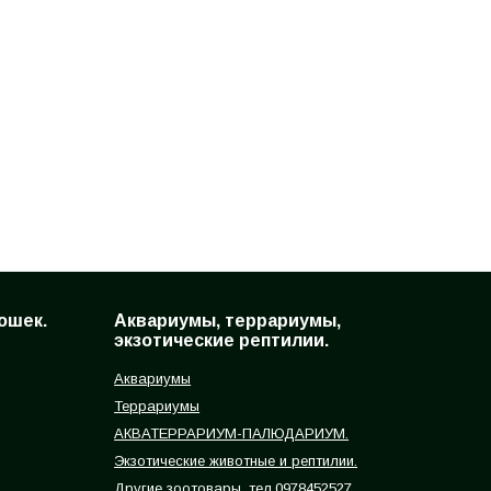
ошек.
Аквариумы, террариумы,
экзотические рептилии.
Аквариумы
Террариумы
АКВАТЕРРАРИУМ-ПАЛЮДАРИУМ.
Экзотические животные и рептилии.
Другие зоотовары, тел.0978452527