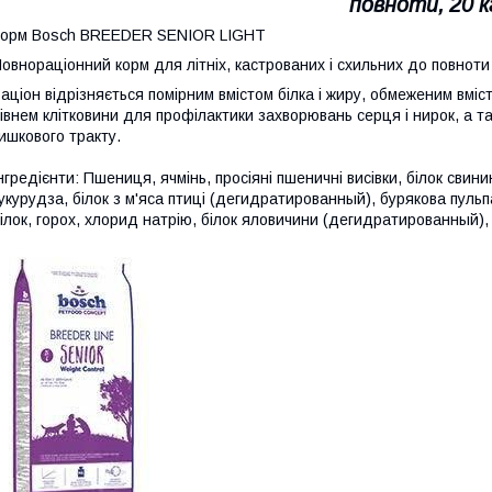
повноти, 20 к
Корм Bosch BREEDER SENIOR LIGHT
овнораціонний корм для літніх, кастрованих і схильних до повноти
аціон відрізняється помірним вмістом білка і жиру, обмеженим вмі
івнем клітковини для профілактики захворювань серця і нирок, а 
ишкового тракту.
нгредієнти: Пшениця, ячмінь, просіяні пшеничні висівки, білок св
укурудза, білок з м'яса птиці (дегидратированный), бурякова пульп
ілок, горох, хлорид натрію, білок яловичини (дегидратированный),