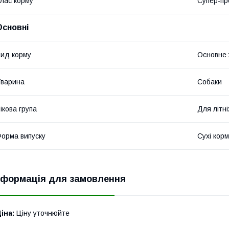
лас корму
Супер-пр
Основні
ид корму
Основне
варина
Собаки
ікова група
Для літні
орма випуску
Сухі кор
нформація для замовлення
іна:
Ціну уточнюйте