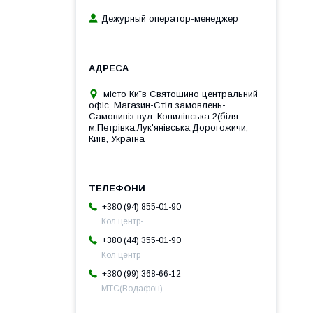
Дежурный оператор-менеджер
місто Київ Святошино центральний
офіс, Магазин-Стіл замовлень-
Самовивіз вул. Копилівська 2(біля
м.Петрівка,Лук'янівська,Дорогожичи,
Київ, Україна
+380 (94) 855-01-90
Кол центр-
+380 (44) 355-01-90
Кол центр
+380 (99) 368-66-12
МТС(Водафон)