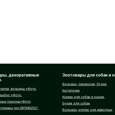
ары, декоративные
Зоотовары для собак и к
.
Вольеры, переноски, будки.
летки, вольеры.+Фото.
Когтеточки
 выбор.+Фото.
Корма для собак и кошек.
вные грызуны+Фото
Будки для собак
отовары,тел.0978452527.
Вольеры, клетки для животных