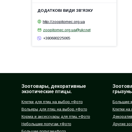
http://zoopitomec.org.ua
zoopitomec.org.ua@ukr.net
+380680225065
Зоотовары, декоративные
Зоотов
экзотические птицы.
грызуны
Клетки для птиц на выбор.+Фото
Большие к
Вольеры для птиц на выбор.+Фото
Клетки на
Корма и аксессуары для птиц.+Фото
Декорати
Небольшие попугаи.+Фото
Другие зо
Большие попугаи+Фото