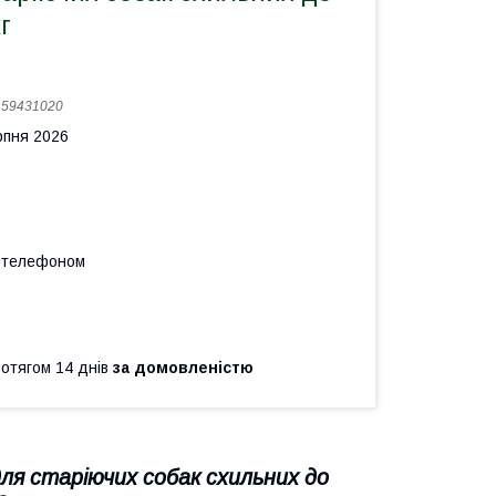
г
:
59431020
рпня 2026
а телефоном
ротягом 14 днів
за домовленістю
я старіючих собак схильних до