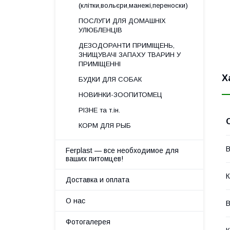
(клітки,вольєри,манежі,переноски)
ПОСЛУГИ ДЛЯ ДОМАШНІХ
УЛЮБЛЕНЦІВ
ДЕЗОДОРАНТИ ПРИМІЩЕНЬ,
ЗНИЩУВАЧІ ЗАПАХУ ТВАРИН У
ПРИМІЩЕННІ
Х
БУДКИ ДЛЯ СОБАК
НОВИНКИ-ЗООПИТОМЕЦ
РІЗНЕ та т.ін.
КОРМ ДЛЯ РЫБ
В
Ferplast — все необходимое для
ваших питомцев!
К
Доставка и оплата
О нас
В
Фотогалерея