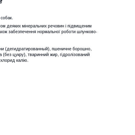
г
 собак.
стом деяких мінеральних речовин і підвищеним
також забезпечення нормальної роботи шлунково-
инини (дегидратированный), пшеничне борошно,
а (без цукру), тваринний жир, гідролізований
 хлорид калію.