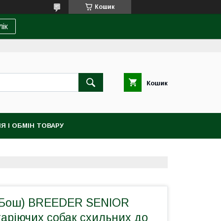
Кошик
лік
Кошик
Я І ОБМІН ТОВАРУ
(Бош) BREEDER SENIOR
аріючих собак схильних до