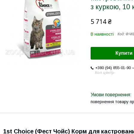
з куркою, 10 к
5 714 ₴
В наявності
Код:
ФЧК
Купити
+380 (94) 855-01-90
Кол центр-
повернення товару п
1st Choice (Фест Чойс) Корм для кастрованих