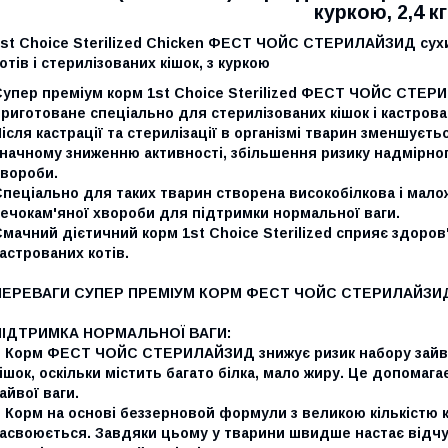
куркою, 2,4 кг
1st Choice Sterilized Chicken ФЕСТ ЧОЙС СТЕРИЛАЙЗИД сух
отів і стерилізованих кішок, з куркою
Супер преміум корм 1st Choice Sterilized ФЕСТ ЧОЙС СТЕР
риготоване спеціально для стерилізованих кішок і кастровани
ісля кастрації та стерилізації в організмі тварин зменшуєт
начному зниженню активності, збільшення ризику надмірног
хвороби.
Спеціально для таких тварин створена високобілкова і мал
ечокам'яної хвороби для підтримки нормальної ваги.
мачний дієтичний корм 1st Choice Sterilized сприяє здоров'
астрованих котів.
ПЕРЕВАГИ СУПЕР ПРЕМІУМ КОРМ ФЕСТ ЧОЙС СТЕРИЛАЙЗИ
ПІДТРИМКА НОРМАЛЬНОЇ ВАГИ:
> Корм ФЕСТ ЧОЙС СТЕРИЛАЙЗИД знижує ризик набору зайвої 
ішок, оскільки містить багато білка, мало жиру. Це допомаг
айвої ваги.
 Корм на основі беззерновой формули з великою кількістю 
засвоюється. Завдяки цьому у тварини швидше настає відч