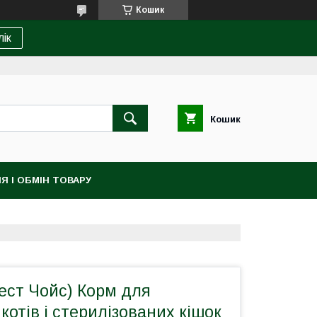
Кошик
лік
Кошик
Я І ОБМІН ТОВАРУ
Фест Чойс) Корм для
котів і стерилізованих кішок