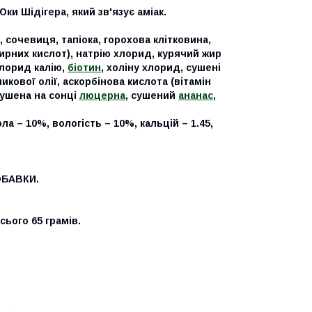
 Шідігера, який зв'язує аміак.
, сочевиця, тапіока, горохова клітковина,
рних кислот), натрію хлорид, курячий жир
хлорид калію,
біотин
, холіну хлорид, сушені
никової олії, аскорбінова кислота (вітамін
сушена на сонці
люцерна
, сушений
ананас
,
ола – 10%, вологість – 10%, кальцій – 1.45,
ОБАВКИ.
сього 65 грамів.