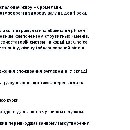
й спалювач жиру – бромелайн.
ту зберегти здорову вагу на довгі роки.
жливо підтримувати слабокислий pH сечі.
сновним компонентом струвитных каменів.
сечостатевій системі, в кормі 1st Choice
іоніну, лізину і збалансований рівень
еження споживання вуглеводів. У складі
ть цукру в крові, що також перешкоджає
со курки.
дходить для кішок з чутливим шлунком.
ий перешкоджає зайвому газоутворення.