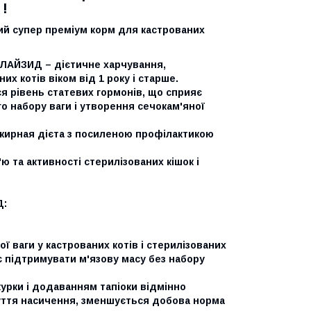
 !
ий супер преміум корм для кастрованих
ИЛАЙЗИД – дієтичне харчування,
х котів віком від 1 року і старше.
ься рівень статевих гормонів, що сприяє
о набору ваги і утворення сечокам'яної
ожирная дієта з посиленою профілактикою
ю та активності стерилізованих кішок і
Д:
ваги у кастрованих котів і стерилізованих
ає підтримувати м'язову масу без набору
курки і додаванням тапіоки відмінно
уття насичення, зменшується добова норма