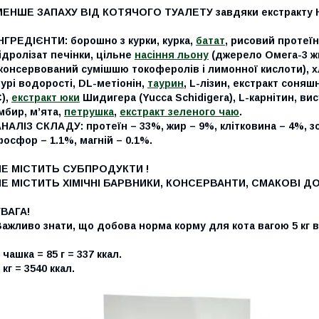
МЕНШЕ ЗАПАХУ ВІД КОТЯЧОГО ТУАЛЕТУ завдяки екстракту Юки
ІНГРЕДІЄНТИ
: борошно з курки, курка,
батат
, рисовий протеїн
ідролізат печінки, цільне
насіння льону
(джерело Омега-3 жи
(консервований сумішшю токоферолів і лимонної кислоти), 
урі водорості, DL-метіонін,
таурин
, L-лізин, екстракт соняш
),
екстракт юки
Шидигера (Yucca Schidigera), L-карнітин, ви
мбир, м’ята,
петрушка
,
екстракт зеленого чаю
.
АНАЛІЗ СКЛАДУ
: протеїн – 33%, жир – 9%, клітковина – 4%, з
осфор – 1.1%, магній – 0.1%.
НЕ МІСТИТЬ СУБПРОДУКТИ !
НЕ МІСТИТЬ ХІМІЧНІ БАРВНИКИ, КОНСЕРВАНТИ, СМАКОВІ Д
УВАГА!
ажливо знати, що добова норма корму для кота вагою 5 кг в
 чашка = 85 г = 337 ккал.
 кг = 3540 ккал.