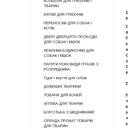
ВОЛЬЄРИ ДЛЯ ГРИЗУНІВ І
ТВАРИН
КЛІТКИ ДЛЯ ГРИЗУНІВ
к
ПЕРЕНОСКИ ДЛЯ СОБАК І
КОТІВ
п
ДВЕРІ ДВЕРЦЯТА ПРОХОДИ
П
ДЛЯ СОБАК І КІШОК.
з
ЛЕЖАНКИ,БУДИНОЧКИ ДЛЯ
СОБАК І КІШОК
с
ПАПУГИ РІЗНІ ВИДИ ПТАХІВ З
С
РОЗПЛІДНИКА
к
Одяг і взуття для собак
ДОМАШНІ ТВАРИНИ
ТОВАРИ ДЛЯ КОНЕЙ
АПТЕКА ДЛЯ ТВАРИН
к
з
БОРОТЬБА З ШКІДНИКАМИ.
>
ОРЕНДА ПРОКАТ ТОВАРІВ
ДЛЯ ТВАРИН