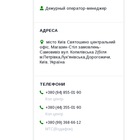
Дежурный оператор-менеджер
місто Київ Святошино центральний
офіс, Магазин-Стіл замовлень-
Самовивіз вул. Копилівська 2(біля
м.Петрівка,Лук'янівська,Дорогожичи,
Київ, Україна
+380 (94) 855-01-90
Кол центр-
+380 (44) 355-01-90
Кол центр
+380 (99) 368-66-12
МТС(Водафон)