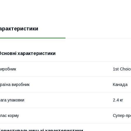
арактеристики
Основні характеристики
иробник
1st Choic
раїна виробник
Канада
ага упаковки
2.4 кг
лас корму
Супер-пр
Користувальницькі характеристики