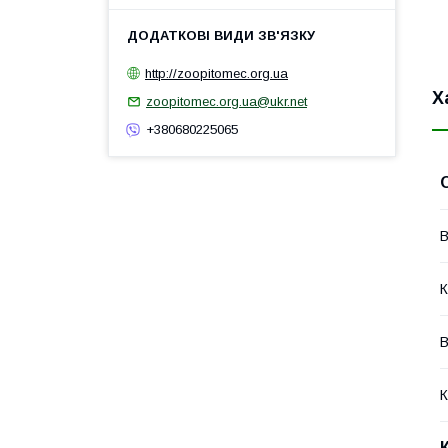
http://zoopitomec.org.ua
Х
zoopitomec.org.ua@ukr.net
+380680225065
В
К
В
К