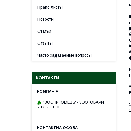
Прайс-листы
Новости
г
Статьи
б
С
Отзывы
і
Часто задаваемые вопросы
ф
КОНТАКТИ
В
"ЗООПИТОМЕЦЬ"- ЗООТОВАРИ,
1
УЛЮБЛЕНЦІ
1