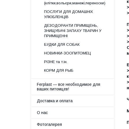
к
(клітки,вольєри,манежі,переноски)
>
ПОСЛУГИ ДЛЯ ДОМАШНІХ
>
УЛЮБЛЕНЦІВ
ДЕЗОДОРАНТИ ПРИМІЩЕНЬ,
>
ЗНИЩУВАЧІ ЗАПАХУ ТВАРИН У
>
ПРИМІЩЕННІ
>
БУДКИ ДЛЯ СОБАК
С
м
НОВИНКИ-ЗООПИТОМЕЦ
РІЗНЕ та т.ін.
>
КОРМ ДЛЯ РЫБ
к
>
Ferplast — все необходимое для
н
ваших питомцев!
Доставка и оплата
О нас
Фотогалерея