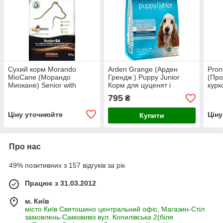
Сухий корм Morando
Arden Grange (Арден
Pron
MioCane (Морандо
Грендж ) Puppy Junior
(Про
Миокане) Senior with
Корм для цуценят і
курк
Salmon Rice для літніх
молодих собак юніорів
холи
795
₴
собак всіх порід лосось з
курка з рисом, 2 кг
цуце
рисом, 10 кг
Ціну уточнюйте
Цін
Купити
Про нас
49% позитивних з 157 відгуків за рік
Працює з 31.03.2012
м. Київ
місто Київ Святошино центральний офіс, Магазин-Стіл
замовлень-Самовивіз вул. Копилівська 2(біля