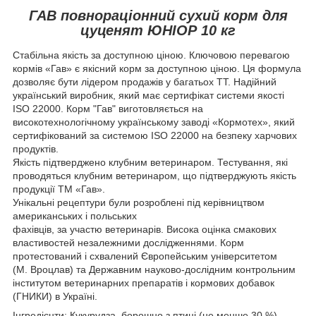
ГАВ повнораціонний сухий корм для
цуценят ЮНІОР 10 кг
Стабільна якість за доступною ціною. Ключовою перевагою
кормів «Гав» є якісний корм за доступною ціною. Ця формула
дозволяє бути лідером продажів у багатьох ТТ. Надійний
український виробник, який має сертифікат системи якості
ISO 22000. Корм "Гав" виготовляється на
високотехнологічному українському заводі «Кормотех», який
сертифікований за системою ISO 22000 на безпеку харчових
продуктів.
Якість підтверджено клубним ветеринаром. Тестування, які
проводяться клубним ветеринаром, що підтверджують якість
продукції ТМ «Гав».
Унікальні рецептури були розроблені під керівництвом
американських і польських
фахівців, за участю ветеринарів. Висока оцінка смакових
властивостей незалежними дослідженнями. Корм
протестований і схвалений Європейським університетом
(М. Вроцлав) та Державним науково-дослідним контрольним
інститутом ветеринарних препаратів і кормових добавок
(ГНИКИ) в Україні.
Інгредієнти: Кукурудза, борошно з птиці (не менше 30 %),