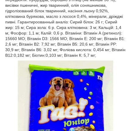
висівки пшеничні, жир тваринний, олія соняшникова,
гідролізований білок тваринний, насіння льону 0,92%,
клітковина бурякова, масло з лосося 0,4%, мінерали, дріжджі
пивні. Гарантироованный аналіз: Сирий білок: 26 г; Сирий
жир: 15 м; Сира зола: 6 р. Сира клітковина: 3 м; Кальцій: 1,4
м; Фосфор: 1,1 м; Калій: 0,6 р. Вітаміни: Вітамін А (ретинол):
15660 МО; Вітамін D3: 1566 МО; Вітамін Е: 200 мг; Вітамін В1:
2,6 мг; Вітамін В2: 7,92 мг; Вітамін В5: 20,6 мг; Вітамін РР:
30,9 мг; Вітамін В6: 3,02 мг; Фолієва кислота: 0,454 мг; Вітамін
В12:0,182 мг; Біотин:0,103 мг; Вітамін К: 5,7 мг;