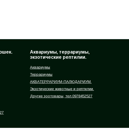
ошек.
Аквариумы, террариумы,
экзотические рептилии.
Аквариумы
Террариумы
АКВАТЕРРАРИУМ-ПАЛЮДАРИУМ.
Экзотические животные и рептилии.
Другие зоотовары, тел.0978452527
27