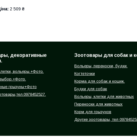
іна:
2 509 ₴
ары, декоративные
Зоотовары для собак и к
.
Вольеры, переноски, будки.
летки, вольеры.+Фото.
Когтеточки
 выбор.+Фото.
Корма для собак и кошек.
вные грызуны+Фото
Будки для собак
отовары,тел.0978452527.
Вольеры, клетки для животных
Переноски для животных
Корм для грызунов
Другие зоотовары, тел 09784525