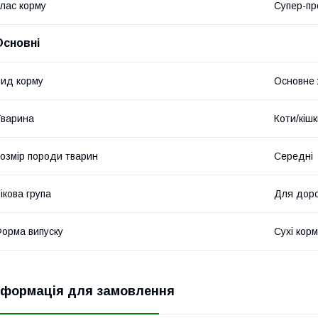
лас корму
Супер-пр
Основні
ид корму
Основне
варина
Коти/кіш
озмір породи тварин
Середні
ікова група
Для доро
орма випуску
Сухі кор
нформація для замовлення