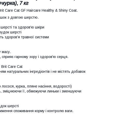
курка), 7 кг
t Care Cat GF Haircare Healthy & Shiny Coat.
кішок з довгою шерстю.
 шерсті та здоров'ю шкіри
рудок шерсті
ть здоров'я травної системи
 масу.
 сприяє гарному зору і здоров'ю серця.
Brit Care Cat
ям натуральних інгредієнтів і не містять добавок
 лосося, курка, лляне насіння, водорості)
ь, зміцнюючи її, обмежуючи линьки і зменшуючи
удок шерсті
ниження споживання корму і контролю ваги.