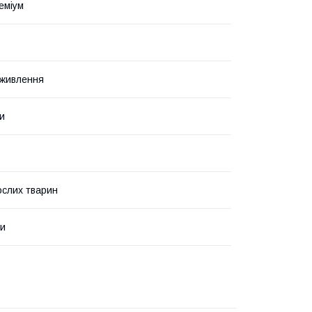
еміум
 живлення
ки
слих тварин
ми