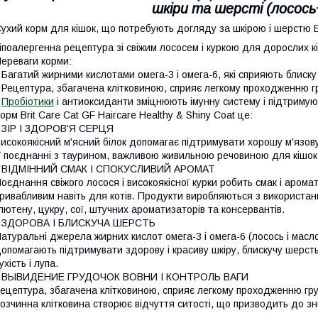
шкіри та шерсті (лосось+
ухий корм для кішок, що потребують догляду за шкірою і шерстю Bri
іпоалергенна рецептура зі свіжим лососем і куркою для дорослих 
ереваги корми:
 Багатий жирними кислотами омега-3 і омега-6, які сприяють блиску
 Рецептура, збагачена клітковиною, сприяє легкому проходженню г
•
Пробіотики
і антиоксиданти зміцнюють імунну систему і підтримую
орм Brit Care Cat GF Haircare Healthy & Shiny Coat це:
 ЗІР І ЗДОРОВ'Я СЕРЦЯ
исокоякісний м'ясний білок допомагає підтримувати хорошу м'язову
 поєднанні з таурином, важливою живильною речовиною для кішок,
• ВІДМІННИЙ СМАК І СПОКУСЛИВИЙ АРОМАТ
оєднання свіжого лосося і високоякісної курки робить смак і аромат 
ривабливим навіть для котів. Продукти виробляються з використанн
лютену, цукру, сої, штучних ароматизаторів та консервантів.
• ЗДОРОВА І БЛИСКУЧА ШЕРСТЬ
атуральні джерела жирних кислот омега-3 і омега-6 (лосось і масло
опомагають підтримувати здорову і красиву шкіру, блискучу шерст
ухість і лупа.
• ВЫВИДЕНИЕ ГРУДОЧОК ВОВНИ І КОНТРОЛЬ ВАГИ
ецептура, збагачена клітковиною, сприяє легкому проходженню гр
озчинна клітковина створює відчуття ситості, що призводить до з