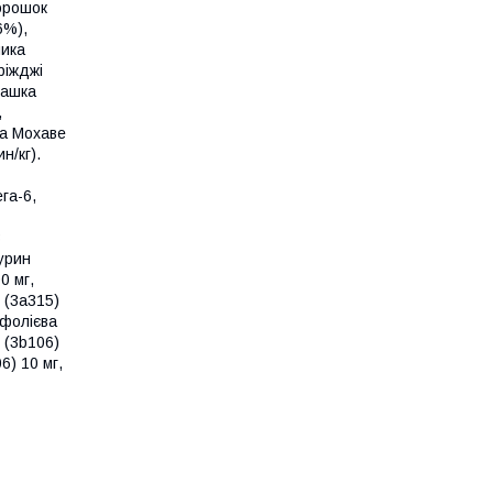
горошок
6%),
ника
ріжджі
машка
,
ка Мохаве
н/кг).
га-6,
3
аурин
0 мг,
н (3a315)
 фолієва
о (3b106)
6) 10 мг,