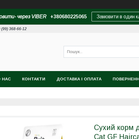
овити- через VIBER
+380680225065
Замовити в один к
 (99) 368-66-12
 НАС
КОНТАКТИ
ДОСТАВКА І ОПЛАТА
ПОВЕРНЕНН
Сухий корм д
Cat GF Hairc