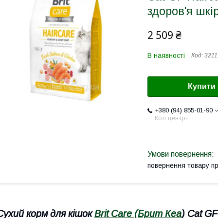
здоров'я шкі
2 509 ₴
В наявності
Код:
3211
Купити
+380 (94) 855-01-90
Кол центр-
повернення товару п
Сухий корм для кішок
Brit Care (Брит Кеа
) Cat GF