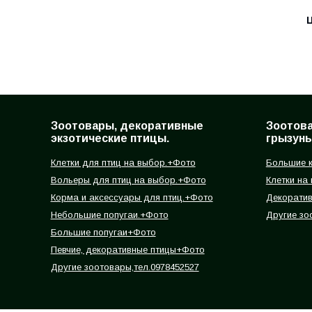
Ц
Зоотовары, декоративные
Зоотов
экзотические птицы.
грызуны
Клетки для птиц на выбор.+Фото
Большие к
Вольеры для птиц на выбор.+Фото
Клетки на
Корма и аксессуары для птиц.+Фото
Декорати
Небольшие попугаи.+Фото
Другие зо
Большие попугаи+Фото
Певчие, декоративные птицы+Фото
Другие зоотовары,тел.0978452527