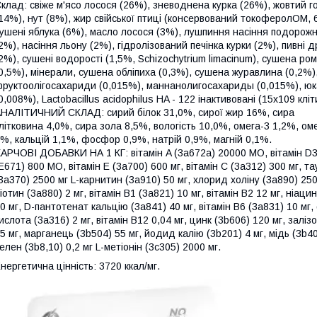
клад: свіже м'ясо лосося (26%), зневоднена курка (26%), жовтий 
14%), нут (8%), жир свійської птиці (консервований токоферолОМ, 
ушені яблука (6%), масло лосося (3%), лушпиння насіння подорож
2%), насіння льону (2%), гідролізований печінка курки (2%), пивні д
2%), сушені водорості (1,5%, Schizochytrium limacinum), сушена ро
0,5%), мінерали, сушена обліпиха (0,3%), сушена журавлина (0,2%)
руктоолігосахариди (0,015%), маннанолигосахариды (0,015%), ю
0,008%), Lactobacillus acidophilus HA - 122 інактивовані (15x109 кліти
НАЛІТИЧНИЙ СКЛАД: сирий білок 31,0%, сирої жир 16%, сира
літковина 4,0%, сира зола 8,5%, вологість 10,0%, омега-3 1,2%, оме
%, кальцій 1,1%, фосфор 0,9%, натрій 0,9%, магній 0,1%.
АРЧОВІ ДОБАВКИ НА 1 КГ: вітамін A (3a672a) 20000 МО, вітамін D
E671) 800 МО, вітамін E (3a700) 600 мг, вітамін C (3a312) 300 мг, т
3a370) 2500 мг L-карнитин (3a910) 50 мг, хлорид холіну (3a890) 250
іотин (3a880) 2 мг, вітамін B1 (3a821) 10 мг, вітамін B2 12 мг, ніаци
0 мг, D-пантотенат кальцію (3a841) 40 мг, вітамін B6 (3a831) 10 мг,
ислота (3a316) 2 мг, вітамін B12 0,04 мг, цинк (3b606) 120 мг, заліз
5 мг, марганець (3b504) 55 мг, йодид калію (3b201) 4 мг, мідь (3b40
елен (3b8,10) 0,2 мг L-метіонін (3c305) 2000 мг.
нергетична цінність: 3720 ккал/мг.