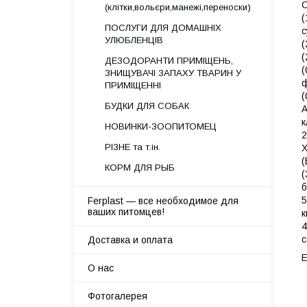
С
(клітки,вольєри,манежі,переноски)
(
ПОСЛУГИ ДЛЯ ДОМАШНІХ
с
УЛЮБЛЕНЦІВ
(
(
ДЕЗОДОРАНТИ ПРИМІЩЕНЬ,
(
ЗНИЩУВАЧІ ЗАПАХУ ТВАРИН У
ф
ПРИМІЩЕННІ
(
БУДКИ ДЛЯ СОБАК
А
к
НОВИНКИ-ЗООПИТОМЕЦ
2
РІЗНЕ та т.ін.
Х
(
КОРМ ДЛЯ РЫБ
(
б
5
Ferplast — все необходимое для
ваших питомцев!
к
4
с
Доставка и оплата
Е
О нас
Фотогалерея