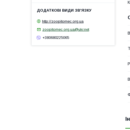
К
http://zoopitomec.org.ua
zoopitomec.org.ua@ukr.net
В
+380680225065
Т
Р
В
Ф
І