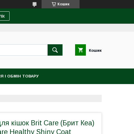
Кошик
лік
Кошик
Я І ОБМІН ТОВАРУ
ля кішок Brit Care (Брит Кеа)
are Healthy Shiny Coat