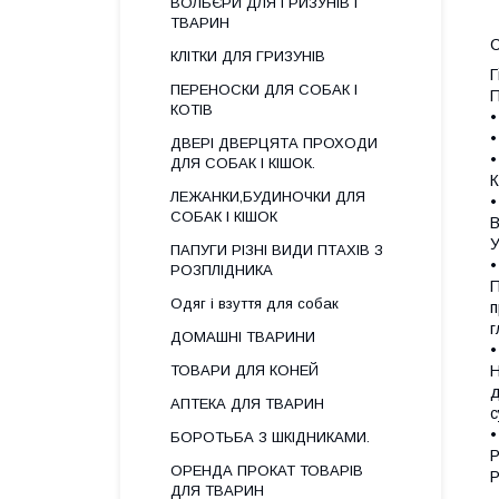
ВОЛЬЄРИ ДЛЯ ГРИЗУНІВ І
ТВАРИН
С
КЛІТКИ ДЛЯ ГРИЗУНІВ
Г
ПЕРЕНОСКИ ДЛЯ СОБАК І
П
КОТІВ
•
•
ДВЕРІ ДВЕРЦЯТА ПРОХОДИ
ДЛЯ СОБАК І КІШОК.
К
ЛЕЖАНКИ,БУДИНОЧКИ ДЛЯ
•
СОБАК І КІШОК
В
У
ПАПУГИ РІЗНІ ВИДИ ПТАХІВ З
РОЗПЛІДНИКА
П
Одяг і взуття для собак
п
г
ДОМАШНІ ТВАРИНИ
Н
ТОВАРИ ДЛЯ КОНЕЙ
д
АПТЕКА ДЛЯ ТВАРИН
с
БОРОТЬБА З ШКІДНИКАМИ.
Р
ОРЕНДА ПРОКАТ ТОВАРІВ
Р
ДЛЯ ТВАРИН