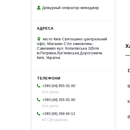
Дежурный оператор-менеджер
місто Київ Святошино центральний
офіс, Магазин-Стіл замовлень-
Х
Самовивіз вул. Копилівська 2(біля
м.Петрівка,Лук'янівська,Дорогожичи,
Київ, Україна
В
+380 (94) 855-01-90
Кол центр-
+380 (44) 355-01-90
К
Кол центр
+380 (99) 368-66-12
В
МТС(Водафон)