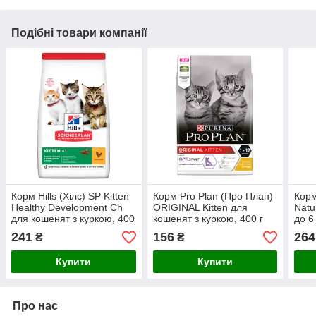
Подібні товари компанії
Корм Hills (Хілс) SP Kitten
Корм Pro Plan (Про План)
Корм
Healthy Development Ch
ORIGINAL Kitten для
Natu
для кошенят з куркою, 400
кошенят з куркою, 400 г
до 6
г
вагі
241
156
264
₴
₴
курк
Купити
Купити
Про нас