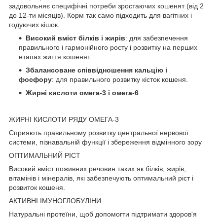
задовольняє специфічні потреби зростаючих кошенят (від 2
до 12-ти місяців). Корм так само підходить для вагітних і
годуючих кішок.
Високий вміст білків і жирів
: для забезпечення
правильного і гармонійного росту і розвитку на перших
етапах життя кошенят.
Збалансоване співвідношення кальцію і
фосфору
: для правильного розвитку кісток кошеня.
Жирні кислоти омега-3 і омега-6
ЖИРНІ КИСЛОТИ РЯДУ ОМЕГА-3
Сприяють правильному розвитку центральної нервової
системи, пізнавальній функції і збереження відмінного зору
ОПТИМАЛЬНИЙ РІСТ
Високий вміст поживних речовин таких як білків, жирів,
вітамінів і мінералів, які забезпечують оптимальний ріст і
розвиток кошеня.
АКТИВНІ ІМУНОГЛОБУЛІНИ
Натуральні протеїни, щоб допомогти підтримати здоров'я