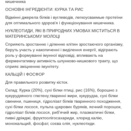
кишечника
ОСНОВНІ ІНГРЕДІЄНТИ: КУРКА ТА РИС
Відмінні джерела білків і вуглеводів, легкоусваемые протеїни
для оптимального здоров'я і функціонування кишечника.
НУКЛЕОТИДИ, ЯКІ В ПРИРОДНИХ УМОВАХ МІСТИТЬСЯ В
МАТЕРИНСЬКОМУ МОЛОЦІ
Сприяють зростанню і діленню клітин зростаючого організму,
беруть участь у накопиченні і виділення енергії, відіграють
роль у формуванні імунної відповіді, впливають на
ферментативну активність шлунково-кишкового тракту, що
сприяє зміцненню імунітету.
КАЛЬЦІЙ І ФОСФОР
Для правильного розвитку кісток.
Склад: Курка (20%), сухі білки птиці, рис (16%), борошно з
кукурудзяного глютену,тваринні жири, кукурудза, сухі білки
свинини, пшениця, гідролізат білків тваринного походження,
сухі білки лосося, пульпа цукрових буряків, яєчний порошок,
гідролізат білків лосося, риб'ячий жир, плазматичні білки,
пивні дріжджі, фруктоолігосахариди, хлорид калію,
монокальций, фосфат, соєва олія, нуклеотиди.