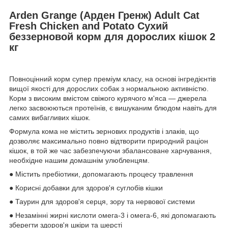
Arden Grange (Арден Гренж) Adult Cat
Fresh Chicken and Potato Сухий
беззерновой корм для дорослих кішок 2
кг
Повноцінний корм супер преміум класу, на основі інгредієнтів
вищої якості для дорослих собак з нормальною активністю.
Корм з високим вмістом свіжого курячого м'яса — джерела
легко засвоюються протеїнів, є вишуканим блюдом навіть для
самих вибагливих кішок.
Формула кома не містить зернових продуктів і злаків, що
дозволяє максимально повно відтворити природний раціон
кішок, в той же час забезпечуючи збалансоване харчування,
необхідне нашим домашнім улюбленцям.
● Містить пребіотики, допомагають процесу травлення
● Корисні добавки для здоров'я суглобів кішки
● Таурин для здоров'я серця, зору та нервової системи
● Незамінні жирні кислоти омега-3 і омега-6, які допомагають
зберегти здоров'я шкіри та шерсті