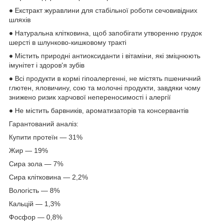
● Екстракт журавлини для стабільної роботи сечовивідних
шляхів
● Натуральна клітковина, щоб запобігати утворенню грудок
шерсті в шлунково-кишковому тракті
● Містить природні антиоксиданти і вітаміни, які зміцнюють
імунітет і здоров'я зубів
● Всі продукти в кормі гіпоалергенні, не містять пшеничний
глютен, яловичину, сою та молочні продукти, завдяки чому
знижено ризик харчової непереносимості і алергії
● Не містить барвників, ароматизаторів та консервантів
Гарантований аналіз:
Купити протеїн — 31%
Жир — 19%
Сира зола — 7%
Сира клітковина — 2,2%
Вологість — 8%
Кальцій — 1,3%
Фосфор — 0,8%