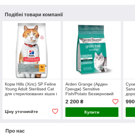
Подібні товари компанії
Корм Hills (Хілс) SP Feline
Arden Grange (Арден
Сухи
Young Adult Sterilised Cat
Грендж) Sensitive
Sana
для стерилізованих кішок і
Fish/Potato Беззерновий
доро
кастрованих котів з
корм для чутливих кішок
чорни
2 200
990
₴
куркою, 1,5 кг
(риба/картофель),
Ціну уточнюйте
Купити
Про нас