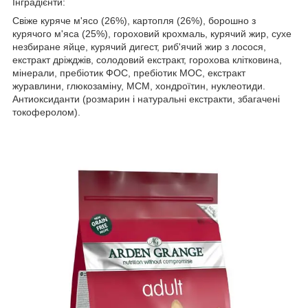
Інградієнти:
Свіже куряче м'ясо (26%), картопля (26%), борошно з
курячого м'яса (25%), гороховий крохмаль, курячий жир, сухе
незбиране яйце, курячий дигест, риб'ячий жир з лосося,
екстракт дріжджів, солодовий екстракт, горохова клітковина,
мінерали, пребіотик ФОС, пребіотик МОС, екстракт
журавлини, глюкозаміну, МСМ, хондроїтин, нуклеотиди.
Антиоксиданти (розмарин і натуральні екстракти, збагачені
токоферолом).