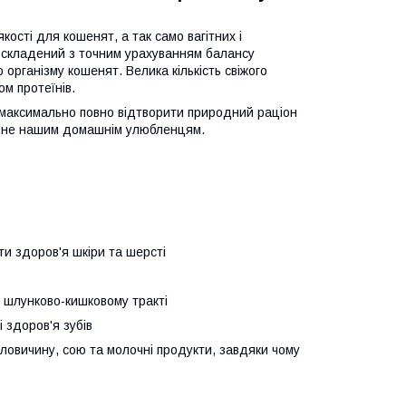
кості для кошенят, а так само вагітних і
 складений з точним урахуванням балансу
 організму кошенят. Велика кількість свіжого
м протеїнів.
є максимально повно відтворити природний раціон
хідне нашим домашнім улюбленцям.
ти здоров'я шкіри та шерсті
в шлунково-кишковому тракті
і здоров'я зубів
 яловичину, сою та молочні продукти, завдяки чому