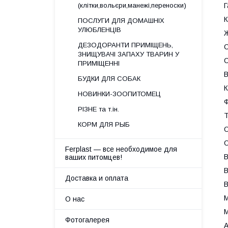
Г
(клітки,вольєри,манежі,переноски)
К
ПОСЛУГИ ДЛЯ ДОМАШНІХ
УЛЮБЛЕНЦІВ
ДЕЗОДОРАНТИ ПРИМІЩЕНЬ,
С
ЗНИЩУВАЧІ ЗАПАХУ ТВАРИН У
С
ПРИМІЩЕННІ
В
БУДКИ ДЛЯ СОБАК
К
НОВИНКИ-ЗООПИТОМЕЦ
РІЗНЕ та т.ін.
Т
КОРМ ДЛЯ РЫБ
О
О
Ferplast — все необходимое для
В
ваших питомцев!
В
Доставка и оплата
В
М
О нас
М
Фотогалерея
А