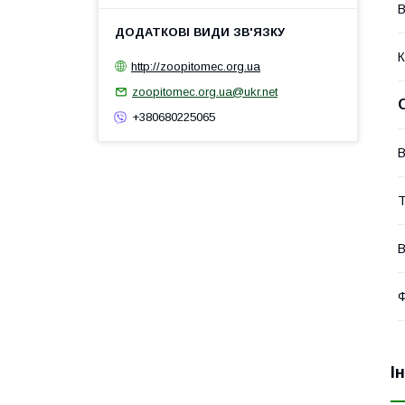
В
К
http://zoopitomec.org.ua
zoopitomec.org.ua@ukr.net
+380680225065
В
Т
В
Ф
І