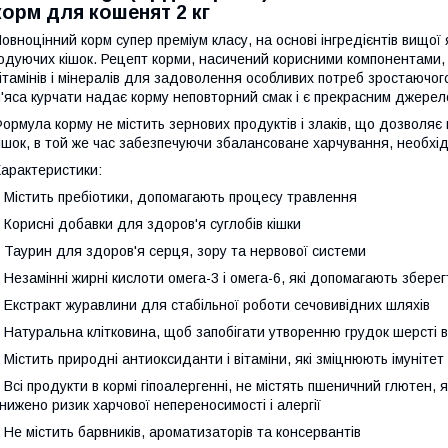
корм для кошенят 2 кг
овноцінний корм супер преміум класу, на основі інгредієнтів вищої я
одуючих кішок. Рецепт корми, насичений корисними компонентами,
ітамінів і мінералів для задоволення особливих потреб зростаючого
'яса курчати надає корму неповторний смак і є прекрасним джерело
ормула корму не містить зернових продуктів і злаків, що дозволя
ішок, в той же час забезпечуючи збалансоване харчування, необ
арактеристики:
 Містить пребіотики, допомагають процесу травлення
 Корисні добавки для здоров'я суглобів кішки
 Таурин для здоров'я серця, зору та нервової системи
 Незамінні жирні кислоти омега-3 і омега-6, які допомагають зберег
 Екстракт журавлини для стабільної роботи сечовивідних шляхів
 Натуральна клітковина, щоб запобігати утворенню грудок шерсті 
 Містить природні антиоксиданти і вітаміни, які зміцнюють імунітет 
 Всі продукти в кормі гіпоалергенні, не містять пшеничний глютен,
нижено ризик харчової непереносимості і алергії
 Не містить барвників, ароматизаторів та консервантів