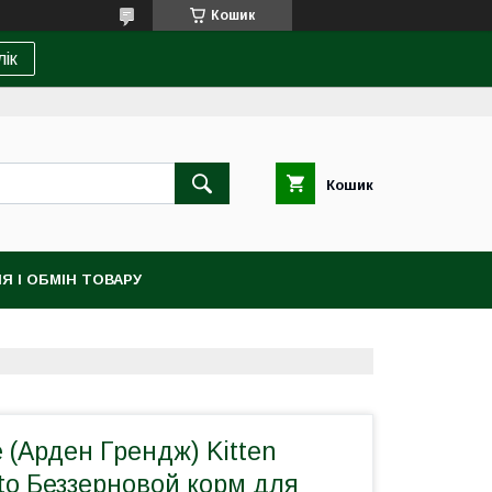
Кошик
лік
Кошик
Я І ОБМІН ТОВАРУ
 (Арден Грендж) Kitten
to Беззерновой корм для