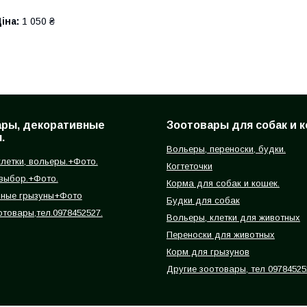
іна:
1 050 ₴
ары, декоративные
Зоотовары для собак и к
.
Вольеры, переноски, будки.
летки, вольеры.+Фото.
Когтеточки
 выбор.+Фото.
Корма для собак и кошек.
вные грызуны+Фото
Будки для собак
отовары,тел.0978452527.
Вольеры, клетки для животных
Переноски для животных
Корм для грызунов
Другие зоотовары, тел 09784525