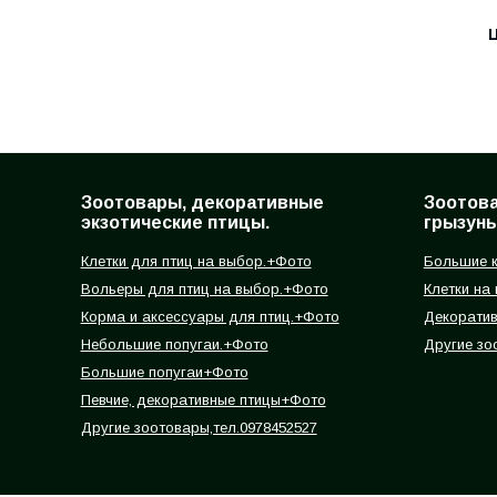
Ц
Зоотовары, декоративные
Зоотов
экзотические птицы.
грызуны
Клетки для птиц на выбор.+Фото
Большие к
Вольеры для птиц на выбор.+Фото
Клетки на
Корма и аксессуары для птиц.+Фото
Декорати
Небольшие попугаи.+Фото
Другие зо
Большие попугаи+Фото
Певчие, декоративные птицы+Фото
Другие зоотовары,тел.0978452527