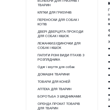
ВОЛЬЄРИ ДЛЯ ГРИЗУНІВ І
ТВАРИН
П
КЛІТКИ ДЛЯ ГРИЗУНІВ
г
в
ПЕРЕНОСКИ ДЛЯ СОБАК І
м
КОТІВ
Ф
ДВЕРІ ДВЕРЦЯТА ПРОХОДИ
к
ДЛЯ СОБАК І КІШОК.
Х
ЛЕЖАНКИ,БУДИНОЧКИ ДЛЯ
СОБАК І КІШОК
●
●
ПАПУГИ РІЗНІ ВИДИ ПТАХІВ З
РОЗПЛІДНИКА
●
Одяг і взуття для собак
●
ДОМАШНІ ТВАРИНИ
●
●
ТОВАРИ ДЛЯ КОНЕЙ
●
АПТЕКА ДЛЯ ТВАРИН
●
БОРОТЬБА З ШКІДНИКАМИ.
з
ОРЕНДА ПРОКАТ ТОВАРІВ
●
ДЛЯ ТВАРИН