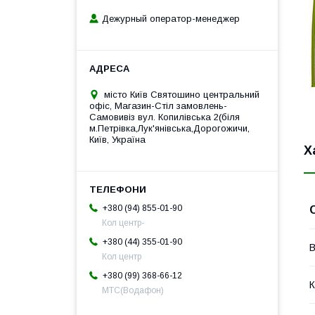
Дежурный оператор-менеджер
місто Київ Святошино центральний
офіс, Магазин-Стіл замовлень-
Самовивіз вул. Копилівська 2(біля
м.Петрівка,Лук'янівська,Дорогожичи,
Київ, Україна
Х
+380 (94) 855-01-90
Кол центр-
+380 (44) 355-01-90
В
Кол центр
+380 (99) 368-66-12
К
МТС(Водафон)