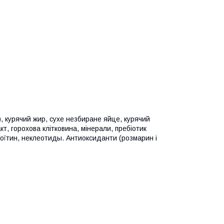
), курячий жир, сухе незбиране яйце, курячий
кт, горохова клітковина, мінерали, пребіотик
оїтин, неклеотиды. Антиоксиданти (розмарин і