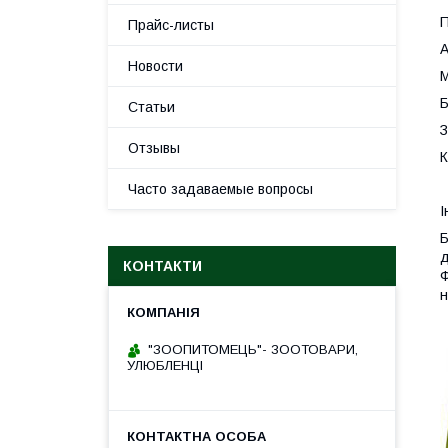
П
Прайс-листы
А
Новости
М
Б
Статьи
З
Отзывы
К
Часто задаваемые вопросы
І
Б
д
КОНТАКТИ
Ф
н
"ЗООПИТОМЕЦЬ"- ЗООТОВАРИ,
УЛЮБЛЕНЦІ