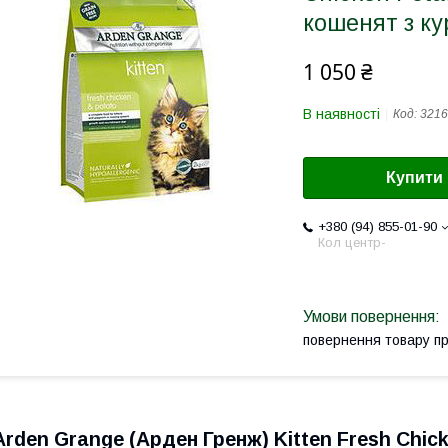
кошенят з ку
1 050 ₴
В наявності
Код:
3216
Купити
+380 (94) 855-01-90
Кол центр-
повернення товару п
Arden Grange (Арден Гренж) Kitten Fresh Chic