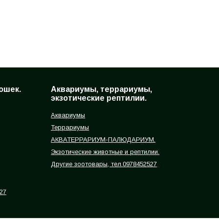
ошек.
Аквариумы, террариумы,
экзотические рептилии.
Аквариумы
Террариумы
АКВАТЕРРАРИУМ-ПАЛЮДАРИУМ.
Экзотические животные и рептилии.
Другие зоотовары, тел.0978452527
27