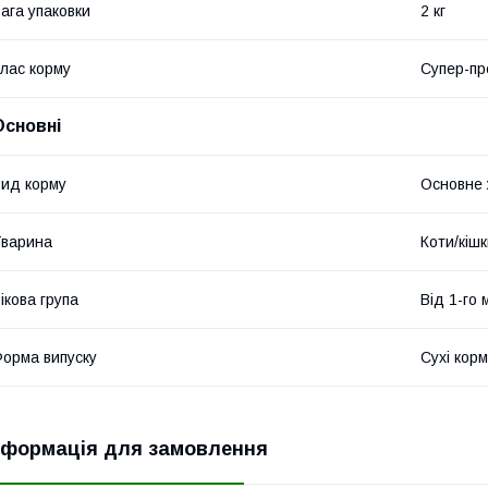
ага упаковки
2 кг
лас корму
Супер-пр
Основні
ид корму
Основне
варина
Коти/кіш
ікова група
Від 1-го 
орма випуску
Сухі кор
нформація для замовлення