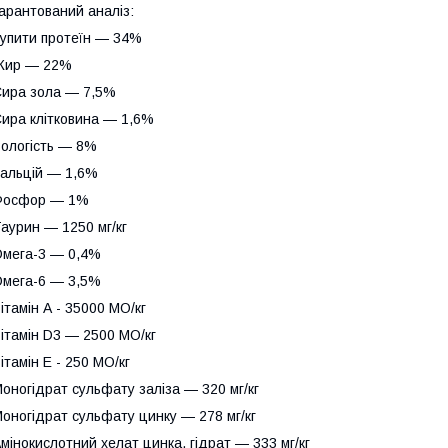
арантований аналіз:
упити протеїн — 34%
Жир — 22%
ира зола — 7,5%
ира клітковина — 1,6%
ологість — 8%
альцій — 1,6%
Фосфор — 1%
аурин — 1250 мг/кг
мега-3 — 0,4%
мега-6 — 3,5%
ітамін А - 35000 МО/кг
ітамін D3 — 2500 МО/кг
ітамін Е - 250 МО/кг
оногідрат сульфату заліза — 320 мг/кг
оногідрат сульфату цинку — 278 мг/кг
мінокислотний хелат цинка, гідрат — 333 мг/кг