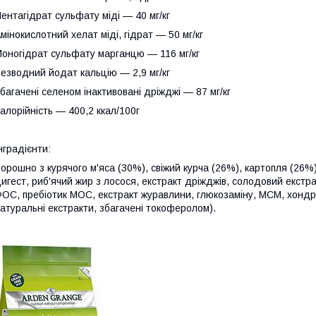
ентагідрат сульфату міді — 40 мг/кг
мінокислотний хелат міді, гідрат — 50 мг/кг
оногідрат сульфату марганцю — 116 мг/кг
езводний йодат кальцію — 2,9 мг/кг
багачені селеном інактивовані дріжджі — 87 мг/кг
алорійність — 400,2 ккал/100г
нградієнти:
орошно з курячого м'яса (30%), свіжий курча (26%), картопля (26%
игест, риб'ячий жир з лосося, екстракт дріжджів, солодовий екстра
ОС, пребіотик МОС, екстракт журавлини, глюкозаміну, МСМ, хондр
атуральні екстракти, збагачені токоферолом).