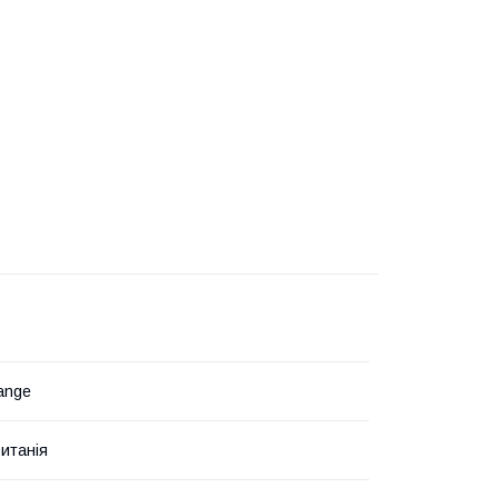
ange
итанія