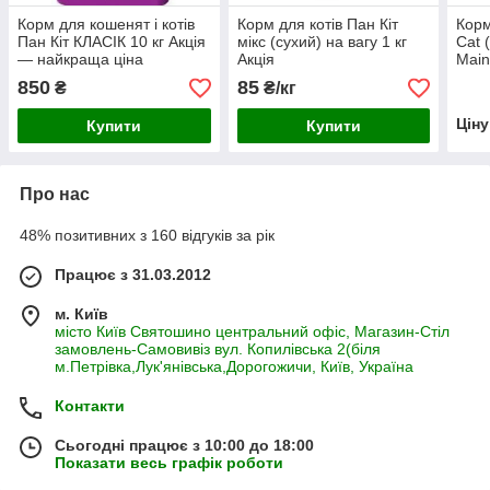
Корм для кошенят і котів
Корм для котів Пан Кіт
Корм
Пан Кіт КЛАСІК 10 кг Акція
мікс (сухий) на вагу 1 кг
Cat 
— найкраща ціна
Акція
Main
мало
850
85
₴
₴/кг
(курк
Цін
Купити
Купити
Про нас
48% позитивних з 160 відгуків за рік
Працює з 31.03.2012
м. Київ
місто Київ Святошино центральний офіс, Магазин-Стіл
замовлень-Самовивіз вул. Копилівська 2(біля
м.Петрівка,Лук'янівська,Дорогожичи, Київ, Україна
Контакти
Сьогодні працює з 10:00 до 18:00
Показати весь графік роботи