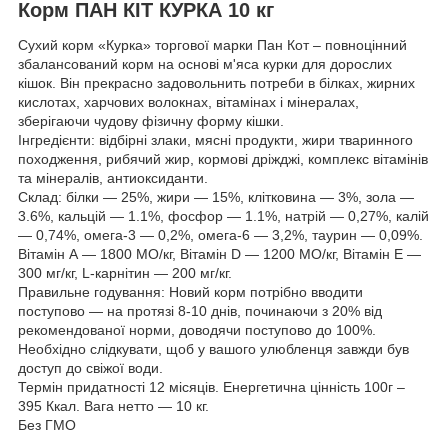
Корм ПАН КІТ КУРКА 10 кг
Сухий корм «Курка» торгової марки Пан Кот – повноцінний
збалансований корм на основі м'яса курки для дорослих
кішок. Він прекрасно задовольнить потреби в білках, жирних
кислотах, харчових волокнах, вітамінах і мінералах,
зберігаючи чудову фізичну форму кішки.
Інгредієнти: відбірні злаки, мясні продукти, жири тваринного
походження, рибячий жир, кормові дріжджі, комплекс вітамінів
та мінералів, антиоксиданти.
Склад: білки ― 25%, жири ― 15%, клітковина ― 3%, зола ―
3.6%, кальцій ― 1.1%, фосфор ― 1.1%, натрій ― 0,27%, калій
― 0,74%, омега-3 ― 0,2%, омега-6 ― 3,2%, таурин ― 0,09%.
Вітамін А ― 1800 МО/кг, Вітамін D ― 1200 МО/кг, Вітамін Е ―
300 мг/кг, L-карнітин ― 200 мг/кг.
Правильне годування: Новий корм потрібно вводити
поступово ― на протязі 8-10 днів, починаючи з 20% від
рекомендованої норми, доводячи поступово до 100%.
Необхідно слідкувати, щоб у вашого улюбленця завжди був
доступ до свіжої води.
Термін придатності 12 місяців. Енергетична цінність 100г –
395 Ккал. Вага нетто ― 10 кг.
Без ГМО