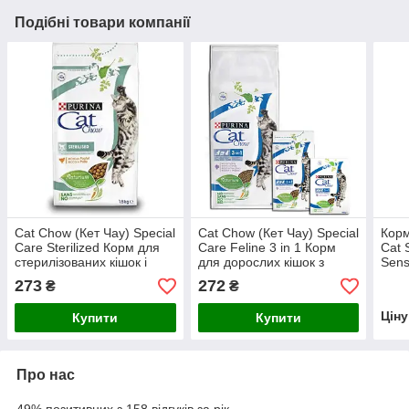
Подібні товари компанії
Cat Chow (Кет Чау) Special
Cat Chow (Кет Чау) Special
Кор
Care Sterilized Корм для
Care Feline 3 in 1 Корм
Cat 
стерилізованих кішок і
для дорослих кішок з
Sens
кастрованих котів, 1,5 кг
індичкою, 1,5 кг
стер
273
272
₴
₴
чутл
кг
Цін
Купити
Купити
Про нас