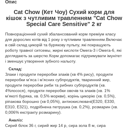
Опис
Cat Chow (Кет Чоу) Сухий корм для
кішок з чутливим травленням "Cat Chow
Special Care Sensitive" 2 кг
Повнораціонний сухий збалансований корм преміум класу
для дорослих котів від 1 року з чутливим травленням.Включає
в свій склад цикорій та бурякову пульпу, які покращують
роботу травної ситсемы, жирні кислоти Омега-3 і Омега-6, які
доглядають за шерстю.Корм допомагає підтримувати імунітет
і зменшує утворення зубного нальоту.
Склад:
Злаки і продукти переробки злаків (хв 4% рису), продукти
переробки м'яса і м'ясних субпродуктів, тваринний жир,
продукти переробки риби та рибних субпродуктів (хв.
4%лосося), продукти переробки овочів та злаків (хв. 1%
м'якоті буряка, хв. 0,5% моркви), корінь цикорію (хв. 0,5%),
ріпакова борошно (хв 0,05%), антиокислювачі(Е320, Е330,
Е310, Е321), подрібнена петрушка (хв. 0,2%), розмарин (хв.
0,006% екстракту розмарину).
Аналіз:
Сирий білок 36 г, сирий жир 14 р, сира зола 8 м, сира