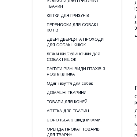
ВОЛЬЄРИ ДЛЯ ГРИЗУНІВ І
Д
ТВАРИН
Г
КЛІТКИ ДЛЯ ГРИЗУНІВ
Д
з
ПЕРЕНОСКИ ДЛЯ СОБАК І
З
КОТІВ
ДВЕРІ ДВЕРЦЯТА ПРОХОДИ
ДЛЯ СОБАК І КІШОК.
ЛЕЖАНКИ,БУДИНОЧКИ ДЛЯ
СОБАК І КІШОК
ПАПУГИ РІЗНІ ВИДИ ПТАХІВ З
РОЗПЛІДНИКА
Одяг і взуття для собак
ДОМАШНІ ТВАРИНИ
С
ТОВАРИ ДЛЯ КОНЕЙ
р
Д
АПТЕКА ДЛЯ ТВАРИН
1
БОРОТЬБА З ШКІДНИКАМИ.
М
ОРЕНДА ПРОКАТ ТОВАРІВ
ДЛЯ ТВАРИН
Р