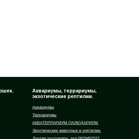
ошек.
Аквариумы, террариумы,
экзотические рептилии.
Аквариумы
Террариумы
АКВАТЕРРАРИУМ-ПАЛЮДАРИУМ.
Экзотические животные и рептилии.
Другие зоотовары, тел.0978452527