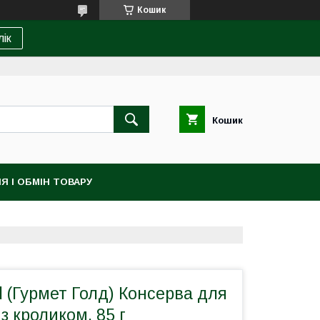
Кошик
лік
Кошик
Я І ОБМІН ТОВАРУ
 (Гурмет Голд) Консерва для
з кроликом, 85 г