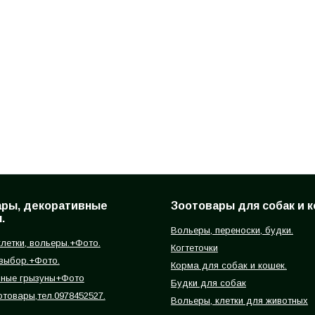
ары, декоративные
Зоотовары для собак и к
.
Вольеры, переноски, будки.
летки, вольеры.+Фото.
Когтеточки
 выбор.+Фото.
Корма для собак и кошек.
вные грызуны+Фото
Будки для собак
отовары,тел.0978452527.
Вольеры, клетки для животных