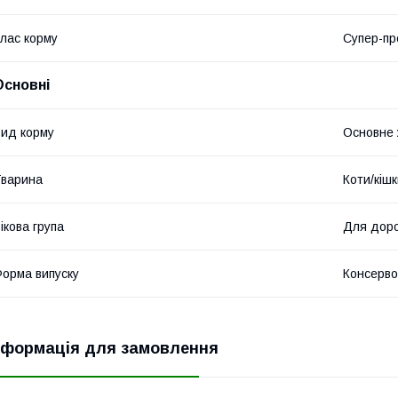
лас корму
Супер-пр
Основні
ид корму
Основне
варина
Коти/кіш
ікова група
Для доро
орма випуску
Консерво
нформація для замовлення