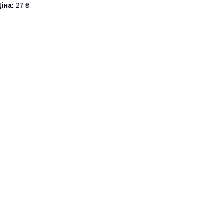
іна:
27 ₴