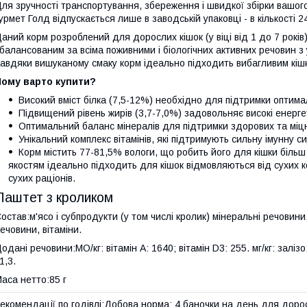
ля зручності транспортування, збереження і швидкої збірки вашог
урмет Голд відпускається лише в заводській упаковці - в кількості 
аний корм розроблений для дорослих кішок (у віці від 1 до 7 років
балансованим за всіма поживними і біологічних активних речовин 
авдяки вишуканому смаку корм ідеально підходить вибагливим кіш
Чому варто купити?
Високий вміст білка (7,5-12%) необхідно для підтримки оптима
Підвищений рівень жирів (3,7-7,0%) задовольняє високі енерге
Оптимальний баланс мінералів для підтримки здорових та міцни
Унікальний комплекс вітамінів, які підтримують сильну імунну с
Корм містить 77-81,5% вологи, що робить його для кішки більш
якостям ідеально підходить для кішок відмовляються від сухих 
сухих раціонів.
Паштет з кроликом
остав:м'ясо і субпродукти (у том числі кролик) мінеральні речовин
ечовини, вітаміни.
одані речовини:МО/кг: вітамін A: 1640; вітамін D3: 255. мг/кг: залізо:
1,3.
аса нетто:85 г
екомендації по годівлі:Добова норма: 4 баночки на день для доросло