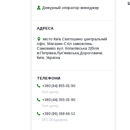
Ц
Дежурный оператор-менеджер
місто Київ Святошино центральний
офіс, Магазин-Стіл замовлень-
Самовивіз вул. Копилівська 2(біля
м.Петрівка,Лук'янівська,Дорогожичи,
Київ, Україна
+380 (94) 855-01-90
Кол центр-
+380 (44) 355-01-90
Кол центр
+380 (99) 368-66-12
МТС(Водафон)