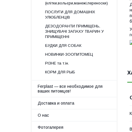
(клітки,вольєри,манежі,переноски)
Д
н
ПОСЛУГИ ДЛЯ ДОМАШНІХ
п
УЛЮБЛЕНЦІВ
б
ДЕЗОДОРАНТИ ПРИМІЩЕНЬ,
У
ЗНИЩУВАЧІ ЗАПАХУ ТВАРИН У
г
ПРИМІЩЕННІ
БУДКИ ДЛЯ СОБАК
НОВИНКИ-ЗООПИТОМЕЦ
РІЗНЕ та т.ін.
Х
КОРМ ДЛЯ РЫБ
Ferplast — все необходимое для
ваших питомцев!
Доставка и оплата
К
О нас
Фотогалерея
В