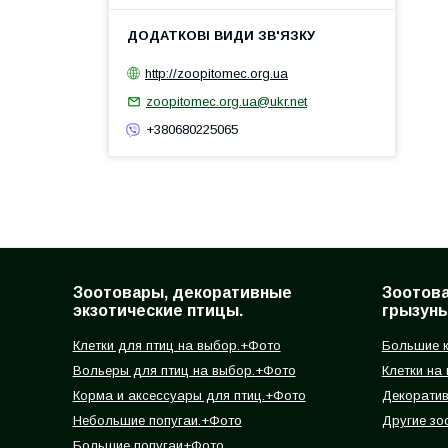
http://zoopitomec.org.ua
zoopitomec.org.ua@ukr.net
+380680225065
Зоотовары, декоративные
Зоотов
экзотические птицы.
грызуны
Клетки для птиц на выбор.+Фото
Большие к
Вольеры для птиц на выбор.+Фото
Клетки на
Корма и аксессуары для птиц.+Фото
Декорати
Небольшие попугаи.+Фото
Другие зо
Большие попугаи+Фото