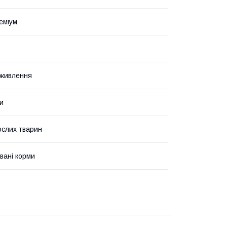
еміум
 живлення
ки
слих тварин
вані корми