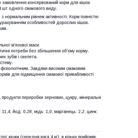
о замовлення консервований корм для кішок
24 шт одного смакового виду.
) з нормальним рівнем активності. Корм повністю
з урахуванням особливостей дорослих кішок.
кам.
льної м'язової маси
тичні потреби без збільшення об'єму корму.
х зубів і скелета.
истему.
 фізіологічним. Завдяки високим смаковим
кормів для підвищення смакової привабливості
и, продукти переробки зернових, цукру, мінеральні
 11,4; йод: 0,28; мідь: 1,0; марганець: 2,2; цинк:
ї кішки (середня вага 4 кг), в кілька прийомів.