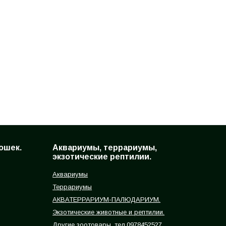
ошек.
Аквариумы, террариумы,
экзотические рептилии.
Аквариумы
Террариумы
АКВАТЕРРАРИУМ-ПАЛЮДАРИУМ.
Экзотические животные и рептилии.
Другие зоотовары, тел.0978452527