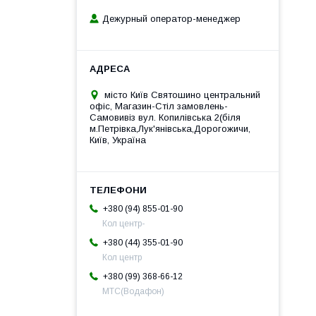
Дежурный оператор-менеджер
місто Київ Святошино центральний
офіс, Магазин-Стіл замовлень-
Самовивіз вул. Копилівська 2(біля
м.Петрівка,Лук'янівська,Дорогожичи,
Київ, Україна
+380 (94) 855-01-90
Кол центр-
+380 (44) 355-01-90
Кол центр
+380 (99) 368-66-12
МТС(Водафон)