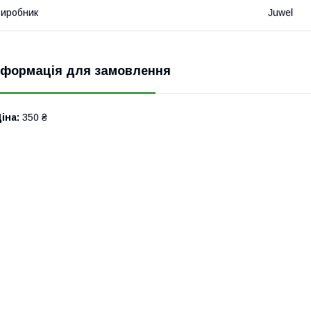
иробник
Juwel
нформація для замовлення
іна:
350 ₴