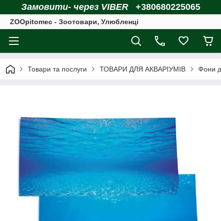
Замовити- через VIBER
+380680225065
ZOOpitomec - Зоотовари, Улюбленці
Товари та послуги
ТОВАРИ ДЛЯ АКВАРІУМІВ
Фони д