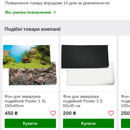
Повернення товару впродовж 14 днів за домовленістю
Всі умови повернення
Подібні товари компанії
Фон для акваріума
Фон для акваріума
Фон 
подвійний Poster 1 XL
подвійний Poster 3 S
подв
150x60cm
60x30 см
100x
450
200
250
₴
₴
Купити
Купити