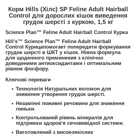
Корм Hills (Хілс) SP Feline Adult Hairball
Control для дорослих кішок виведення
грудок шерсті з куркою, 1,5 кг
Science Plan™ Feline Adult Hairball Control Курка
Hill's™ Science Plan™ Feline Adult Hairball
Control Курицапомогает попередити формування
грудок шерсті в ШКТ у кішок. Ніжна формула
для щоденного преминения з клінічно
доведеними антиоксидантами і оптимальним
рівнем фосфору.
Ключові переваги
Технологія Натуральних волокон для
зниження утворення грудок шерсті.
Незамінні поживні речовини для зниження
линьки.
Контрольований рівень мінералів для
підтримки здоров'я сечовивідної системи.
Виготовлений з високоякісних