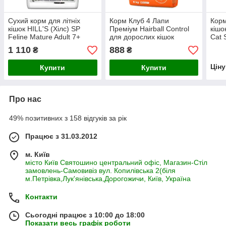
Сухий корм для літніх
Корм Клуб 4 Лапи
Корм
кішок HILL'S (Хілс) SP
Преміум Hairball Control
кішо
Feline Mature Adult 7+
для дорослих кішок
Cat S
Hairball Indoor виведення
Виведення шерсті, 5 кг
виве
1 110
888
₴
₴
шерсті (курка),
1 кг
Цін
Купити
Купити
Про нас
49% позитивних з 158 відгуків за рік
Працює з 31.03.2012
м. Київ
місто Київ Святошино центральний офіс, Магазин-Стіл
замовлень-Самовивіз вул. Копилівська 2(біля
м.Петрівка,Лук'янівська,Дорогожичи, Київ, Україна
Контакти
Сьогодні працює з 10:00 до 18:00
Показати весь графік роботи