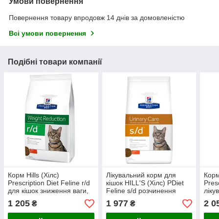
Умови повернення
Повернення товару впродовж 14 днів за домовленістю
Всі умови повернення
Подібні товари компанії
Корм Hills (Хілс)
Лікувальний корм для
Корм
Prescription Diet Feline r/d
кішок HILL'S (Хілс) PDiet
Presc
для кішок зниження ваги,
Feline s/d розчинення
ліку
1,5 кг
струвітних уролітів, 3 кг
сугло
1 205
1 977
2 0
₴
₴
Акція!