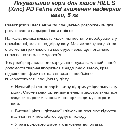
Лікувальний корм для кішок HILL'S
(Хілс) PD Feline r/d зниження надмірної
ваги, 5 кг
Prescription Diet Feline r/d
спеціально розроблений для
регулювання надмірної ваги в кішок.
На жаль, велика кількість кішок, які постійно перебувають у
приміщенні, мають надмірну вагу. Маючи зайву вагу, кішка
стає менш грайливою та малорухливою, що негативно
впливає на загальне здоров'я.
Тому вибір правильного харчування дуже важливий і, щоб
допомогти тварині впоратися з надмірною вагою, крім
підвищення фізичних навантажень, необхідно
використовувати спеціальну дієту.
Низький рівень калорій і жиру підтримує ідеальну вагу
кішки. Споживання організму в енергії задовольняються
завдяки жировим запасам, що призводить до втрати
ваги;
Високий рівень дієтичної клітковини посилює відчуття
насичення й послаблює відчуття голоду;
У разі цукрового діабету клітковина допомагає