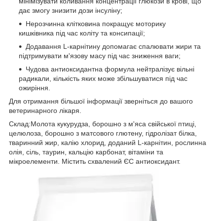
мінімізувати коливання концентрації глюкози в крові, що
дає змогу знизити дози інсуліну;
Нерозчинна клітковина покращує моторику
кишківника під час коліту та консипації;
Додавання L-карнітину допомагає спалювати жири та
підтримувати м'язову масу під час зниження ваги;
Чудова антиоксидантна формула нейтралізує вільні
радикали, кількість яких може збільшуватися під час
ожиріння.
Для отримання більшої інформації зверніться до вашого
ветеринарного лікаря.
Склад:Молота кукурудза, борошно з м'яса свійської птиці,
целюлоза, борошно з матсового глютену, гідролізат білка,
тваринний жир, калію хлорид, доданий L-карнітин, рослинна
олія, сіль, таурин, кальцію карбонат, вітаміни та
мікроелементи. Містить схвалений ЄС антиоксидант.