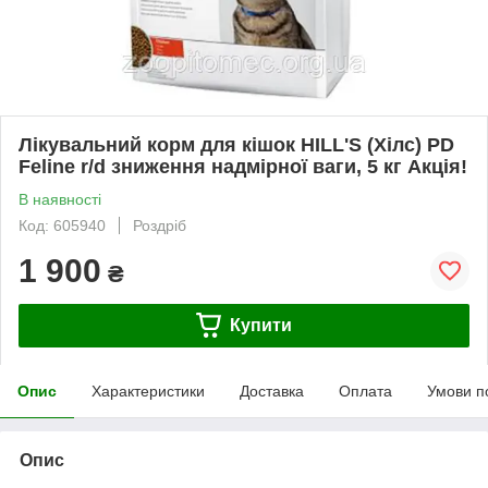
Лікувальний корм для кішок HILL'S (Хілс) PD
Feline r/d зниження надмірної ваги, 5 кг Акція!
В наявності
Код: 605940
Роздріб
1 900
₴
Купити
Опис
Характеристики
Доставка
Оплата
Умови п
Опис