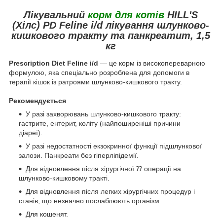
Лікувальний
корм для котів
HILL'S
(Хілс) PD Feline i/d лікування шлунково-
кишкового тракту та панкреатит, 1,5
кг
Prescription Diet Feline i/d
— це корм із високопереварною
формулою, яка спеціально розроблена для допомоги в
терапії кішок із ратроями шлунково-кишкового тракту.
Рекомендується
У разі захворювань шлунково-кишкового тракту:
гастрите, ентерит, коліту (найпоширеніші причини
діареї).
У разі недостатності екзокринної функції підшлункової
залози. Панкреати без гіперліпідемії.
Для відновлення після хірургічної ⁇ операції на
шлунково-кишковому тракті.
Для відновлення після легких хірургічних процедур і
станів, що незначно послаблюють організм.
Для кошенят.