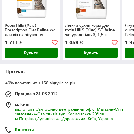
Корм Hills (Хілс)
Легкий сухий корм для
Ліку
Prescription Diet Feline c/d
котів Hill'S (Хілс) SD feline
кішо
для кішок лікування
s/d урологічний, 1,5 кг
Feli
сечовивідних шляхів
струв
1 711
1 059
1 9
₴
₴
(океанічна риба), 5 кг
Акці
Купити
Купити
Про нас
49% позитивних з 158 відгуків за рік
Працює з 31.03.2012
м. Київ
місто Київ Святошино центральний офіс, Магазин-Стіл
замовлень-Самовивіз вул. Копилівська 2(біля
м.Петрівка,Лук'янівська,Дорогожичи, Київ, Україна
Контакти