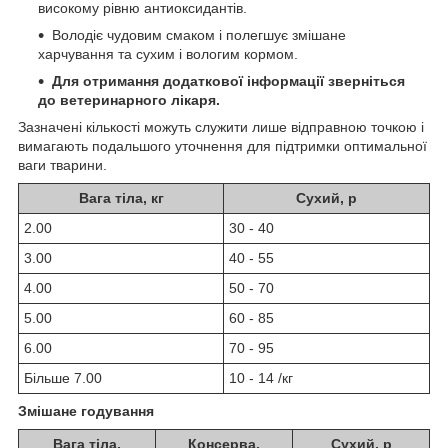
високому рівню антиоксидантів.
Володіє чудовим смаком і полегшує змішане
харчування та сухим і вологим кормом.
Для отримання додаткової інформації зверніться
до ветеринарного лікаря.
Зазначені кількості можуть служити лише відправною точкою і
вимагають подальшого уточнення для підтримки оптимальної
ваги тварини.
Вага тіла, кг
Сухий, р
2.00
30 - 40
3.00
40 - 55
4.00
50 - 70
5.00
60 - 85
6.00
70 - 95
Більше 7.00
10 - 14 /кг
Змішане годування
Вага тіла,
Консерва,
Сухий, р