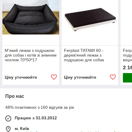
М'який лежак з подушкою
Ferplast TATAMI 60 -
Ferp
для собак і котів зі знімним
дерев'яний лежак з
поду
чохлом 70*50*17
подушкою для собак
міцн
бор
2 1
Ціну уточнюйте
Ціну уточнюйте
Про нас
48% позитивних з 160 відгуків за рік
Працює з 31.03.2012
м. Київ