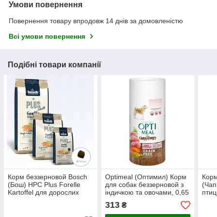
Умови повернення
Повернення товару впродовж 14 днів за домовленістю
Всі умови повернення
Подібні товари компанії
Корм беззерновой Bosch
Optimeal (Оптимил) Корм
Корм
(Бош) HPC Plus Forelle
для собак беззерновой з
(Чап
Kartoffel для дорослих
індичкою та овочами, 0,65
птиц
собак усіх порід з
кг
розлі
313
₴
фореллю і картоплею,
12,5 кг