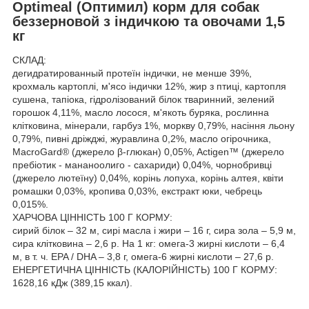
Optimeal (Оптимил) корм для собак
беззерновой з індичкою та овочами 1,5
кг
СКЛАД:
дегидратированный протеїн індички, не менше 39%,
крохмаль картоплі, м'ясо індички 12%, жир з птиці, картопля
сушена, тапіока, гідролізований білок тваринний, зелений
горошок 4,11%, масло лосося, м'якоть буряка, рослинна
клітковина, мінерали, гарбуз 1%, моркву 0,79%, насіння льону
0,79%, пивні дріжджі, журавлина 0,2%, масло огірочника,
MacroGard® (джерело β-глюкан) 0,05%, Actigen™ (джерело
пребіотик - мананоолиго - сахариди) 0,04%, чорнобривці
(джерело лютеїну) 0,04%, корінь лопуха, корінь алтея, квіти
ромашки 0,03%, кропива 0,03%, екстракт юки, чебрець
0,015%.
ХАРЧОВА ЦІННІСТЬ 100 Г КОРМУ:
сирий білок – 32 м, сирі масла і жири – 16 г, сира зола – 5,9 м,
сира клітковина – 2,6 р. На 1 кг: омега-3 жирні кислоти – 6,4
м, в т. ч. EPA / DHA – 3,8 г, омега-6 жирні кислоти – 27,6 р.
ЕНЕРГЕТИЧНА ЦІННІСТЬ (КАЛОРІЙНІСТЬ) 100 Г КОРМУ:
1628,16 кДж (389,15 ккал).