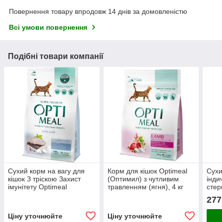
Повернення товару впродовж 14 днів за домовленістю
Всі умови повернення
Подібні товари компанії
Сухий корм на вагу для
Корм для кішок Optimeal
Сухи
кішок З тріскою Захист
(Оптимил) з чутливим
інди
імунітету Optimeal
травленням (ягня), 4 кг
стер
(Оптиміл) 1 кг
Opti
277
Захи
кг
Ціну уточнюйте
Ціну уточнюйте