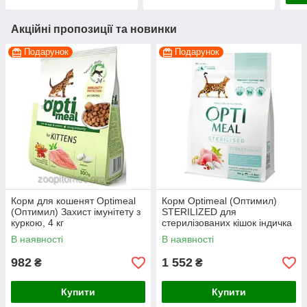
Акційні пропозиції та новинки
Подарунок
Подарунок
Корм для кошенят Optimeal
Корм Optimeal (Оптимил)
(Оптимил) Захист імунітету з
STERILIZED для
куркою, 4 кг
стерилізованих кішок індичка
з вівсом, 4 кг
В наявності
В наявності
982
1 552
₴
₴
Купити
Купити