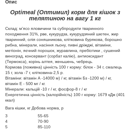
Опис
Optimeal (Оптимил) корм для кішок з
телятиною на вагу 1 кг
Склад: м'ясо яловичини та субпродукти тваринного
походження 31%, рве, кукурудза, кукурудзяний шютен, жир
тваринний, олія соняшникова, клітковина бурякова, борошно
рибна, мінерали, насіння льону, пивні дріжджі, вітаміни,
метіонін, яєчний порошок, журавлина, пребіотики , сушений
виноград, консервант (сорбат калію), антиоксидант
(Термокса), корінь алтея, женьшень, чебрець.
Кормова (поживна) цінність 100 г корму: білок - 34 г, смалець
15 г, зола -7 г, клітковина-2,5 р.
Вітаміни: вітамін А -14000 м) / кг, вітамін Бз -1200 м) / кг,
вітамін Е - 500 мг / кг.
Мінерали: кальцій -10 г / кг, фосфор-8 г / кг
Енергетична цінність (калорійність) 100 г корму: 1679 кДж (401
ккал)
Вага кішки, кг Добова норма, р
3 55-65
4 70-90
5 85-110