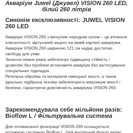
Акваріум Juwel (Джувел) VISION 260 LED,
білий 260 літрів
Синонім ексклюзивності: JUWEL VISION
260 LED
Акваріум VISION 260 з вигнутим переднім склом – це втілення
елегантності, віртуозний акцент на живій картині акваріума.
Акваріум VISION 260 шириною 121 см надає достатню
свободу для уяви.
Захисна нижня рама забезпечує підвищену стійкість і
дозволяє без проблем встановити акваріум без застосування
спеціальних підкладок.
Ретельна обробка та матеріали німецької якості, а також
ідеально підібрана техніка забезпечують максимум якості і
безпеки, гарантуючи довговічність акваріума VISION 260.
Зарекомендувала себе мільйони разів:
Bioflow L
/ Фільтрувальна система
Для оптимальної фільтрації VISION 260 оснащується
потужною системою Bioflow L. Цей внутрішній фільтр являє