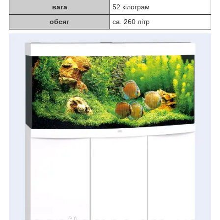
вага
52 кілограм
обсяг
ca. 260 літр