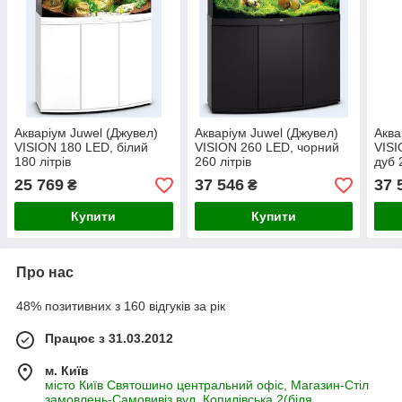
Акваріум Juwel (Джувел)
Акваріум Juwel (Джувел)
Аква
VISION 180 LED, білий
VISION 260 LED, чорний
VISI
180 літрів
260 літрів
дуб 
25 769
37 546
37 
₴
₴
Купити
Купити
Про нас
48% позитивних з 160 відгуків за рік
Працює з 31.03.2012
м. Київ
місто Київ Святошино центральний офіс, Магазин-Стіл
замовлень-Самовивіз вул. Копилівська 2(біля