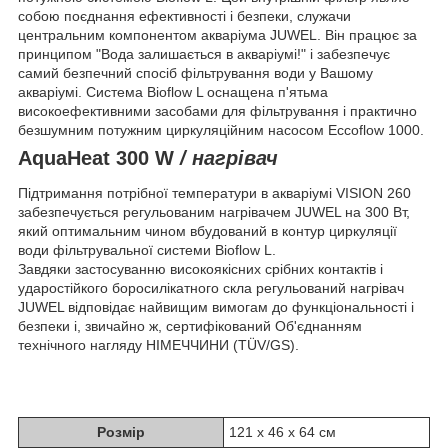
собою поєднання ефективності і безпеки, служачи
центральним компонентом акваріума JUWEL. Він працює за
принципом "Вода залишається в акваріумі!" і забезпечує
самий безпечний спосіб фільтрування води у Вашому
акваріумі. Система Bioflow L оснащена п'ятьма
високоефективними засобами для фільтрування і практично
безшумним потужним циркуляційним насосом Eccoflow 1000.
AquaHeat 300 W
/ нагрівач
Підтримання потрібної температури в акваріумі VISION 260
забезпечується регульованим нагрівачем JUWEL на 300 Вт,
який оптимальним чином вбудований в контур циркуляції
води фільтрувальної системи Bioflow L.
Завдяки застосуванню високоякісних срібних контактів і
ударостійкого боросилікатного скла регульований нагрівач
JUWEL відповідає найвищим вимогам до функціональності і
безпеки і, звичайно ж, сертифікований Об'єднанням
технічного нагляду НІМЕЧЧИНИ (TÜV/GS).
Розмір
121 x 46 x 64 см