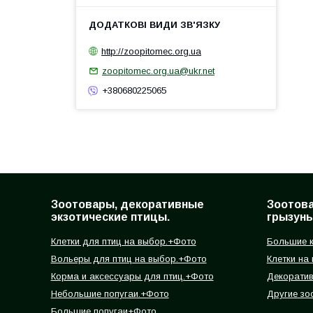
http://zoopitomec.org.ua
zoopitomec.org.ua@ukr.net
+380680225065
Зоотовары, декоративные
Зоотов
экзотические птицы.
грызуны
Клетки для птиц на выбор.+Фото
Большие к
Вольеры для птиц на выбор.+Фото
Клетки на
Корма и аксессуары для птиц.+Фото
Декорати
Небольшие попугаи.+Фото
Другие зо
Большие попугаи+Фото