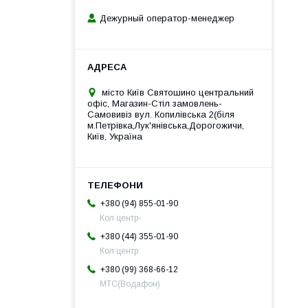
Дежурный оператор-менеджер
місто Київ Святошино центральний
офіс, Магазин-Стіл замовлень-
Самовивіз вул. Копилівська 2(біля
м.Петрівка,Лук'янівська,Дорогожичи,
Київ, Україна
+380 (94) 855-01-90
Кол центр-
+380 (44) 355-01-90
Кол центр
+380 (99) 368-66-12
МТС(Водафон)