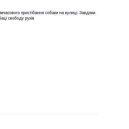
тимчасового пристібання собаки на вулиці. Завдяки
аці свободу рухів