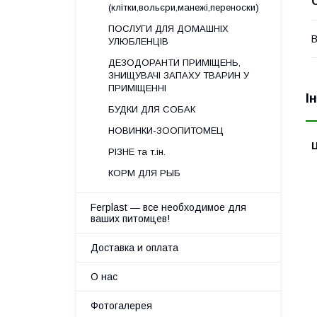
(клітки,вольєри,манежі,переноски)
ПОСЛУГИ ДЛЯ ДОМАШНІХ
В
УЛЮБЛЕНЦІВ
ДЕЗОДОРАНТИ ПРИМІЩЕНЬ,
ЗНИЩУВАЧІ ЗАПАХУ ТВАРИН У
ПРИМІЩЕННІ
І
БУДКИ ДЛЯ СОБАК
НОВИНКИ-ЗООПИТОМЕЦ
Ц
РІЗНЕ та т.ін.
КОРМ ДЛЯ РЫБ
Ferplast — все необходимое для
ваших питомцев!
Доставка и оплата
О нас
Фотогалерея