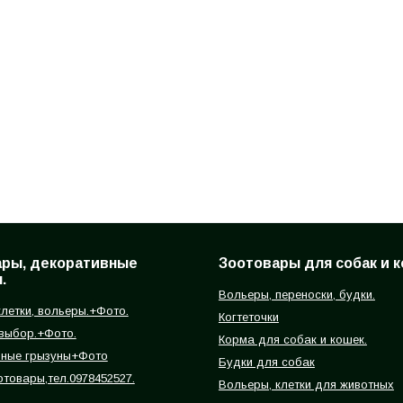
ары, декоративные
Зоотовары для собак и к
.
Вольеры, переноски, будки.
летки, вольеры.+Фото.
Когтеточки
 выбор.+Фото.
Корма для собак и кошек.
вные грызуны+Фото
Будки для собак
отовары,тел.0978452527.
Вольеры, клетки для животных