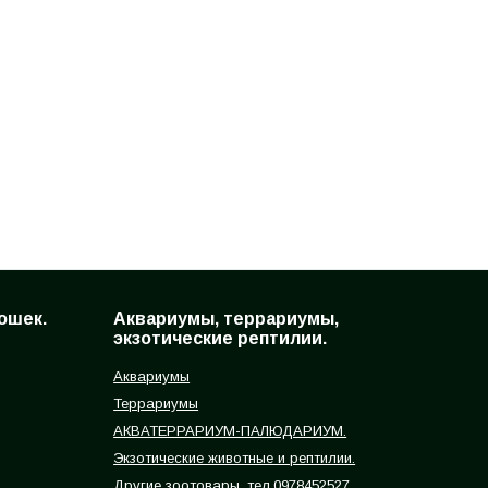
ошек.
Аквариумы, террариумы,
экзотические рептилии.
Аквариумы
Террариумы
АКВАТЕРРАРИУМ-ПАЛЮДАРИУМ.
Экзотические животные и рептилии.
Другие зоотовары, тел.0978452527