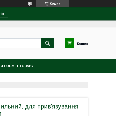
Кошик
лік
Кошик
Я І ОБМІН ТОВАРУ
іпильний, для прив'язування
4