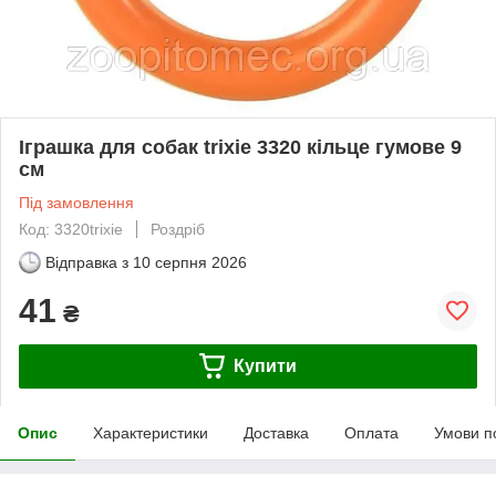
Іграшка для собак trixie 3320 кільце гумове 9
см
Під замовлення
Код: 3320trixie
Роздріб
Відправка з
10 серпня 2026
41
₴
Купити
Опис
Характеристики
Доставка
Оплата
Умови п