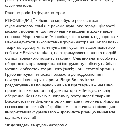
фурминатора.
Рада по роботі з фурминатором:
РЕКОМЕНДАЦІЇ • Якщо ви спробуєте розчесатися
фурминатором самі (не рекомендую, але заради цікавості
можна), побачите, що гребінець не видалить жодне ваше
волосся. Марно чесати їм і собак, які не мають підшерстка. •
Рекомендується використання фурминатора на чистої вовни
тварини, відразу ж після купання і сушіння вашої кішки або
собаки. • Вичісуйте ніжно, не затримуючись надовго в одній
області вовняного покриву тварини. Слід виявляти особливу
обережність при використанні інструменту поблизу найбільш
чутливих областей тваринного (живіт, ноги, статеві органи).
Грубе вичісування може призвести до подразнення і
почервоніння шкіри тварини. Якщо Ви помітили
роздратування і почервоніння на шкірі тварини – негайно
припиніть використання фурминатора. • Вичісувати слід
обережно, без натиску в напрямку росту шерсті тварини.
Використовуйте фурминатор як звичайну гребінець. Якщо ви
вычесываете звичайної гребінцем – то вычесав і після цього
використавши фурминатор – зрозумієте різницю вычешите
ще пакет вовни!!!
Як доглядати за фурминатором?