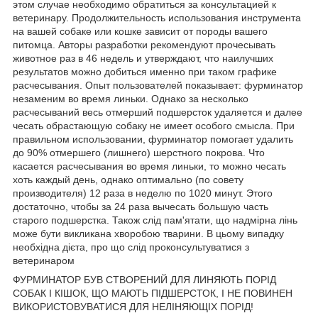
этом случае необходимо обратиться за консультацией к
ветеринару. Продолжительность использования инструмента
на вашей собаке или кошке зависит от породы вашего
питомца. Авторы разработки рекомендуют прочесывать
животное раз в 46 недель и утверждают, что наилучших
результатов можно добиться именно при таком графике
расчесывания. Опыт пользователей показывает: фурминатор
незаменим во время линьки. Однако за несколько
расчесываний весь отмерший подшерсток удаляется и далее
чесать обрастающую собаку не имеет особого смысла. При
правильном использовании, фурминатор помогает удалить
до 90% отмершего (лишнего) шерстного покрова. Что
касается расчесывания во время линьки, то можно чесать
хоть каждый день, однако оптимально (по совету
производителя) 12 раза в неделю по 1020 минут. Этого
достаточно, чтобы за 24 раза вычесать большую часть
старого подшерстка. Також слід пам'ятати, що надмірна лінь
може бути викликана хворобою тварини. В цьому випадку
необхідна дієта, про що слід проконсультуватися з
ветеринаром
ФУРМИНАТОР БУВ СТВОРЕНИЙ ДЛЯ ЛИНЯЮТЬ ПОРІД
СОБАК І КІШОК, ЩО МАЮТЬ ПІДШЕРСТОК, І НЕ ПОВИНЕН
ВИКОРИСТОВУВАТИСЯ ДЛЯ НЕЛІНЯЮЩІХ ПОРІД!