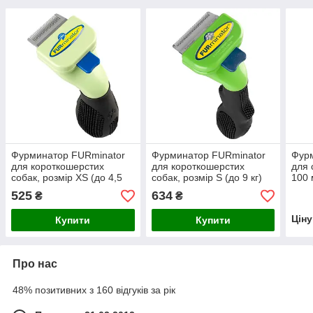
Фурминатор FURminator
Фурминатор FURminator
Фурм
для короткошерстих
для короткошерстих
для 
собак, розмір XS (до 4,5
собак, розмір S (до 9 кг)
100 
кг)
зубц
525
634
₴
₴
Цін
Купити
Купити
Про нас
48% позитивних з 160 відгуків за рік