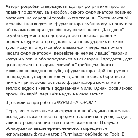
Автори розробки стверджують, що при дотриманні простих
правил по догляду за виробом, одного фурминатора повинно
вистачити на середній термін життя тварини. Також можливі
механічні пошкодження фурминатора: зубці можуть погнутися
або зламатися при відповідному впливі на них. Для довгої
служби фурминатора дотримуйтеся простих правил: •
бережіть фурминатор від падінь та інших ударних впливів
зубці можуть погнутися або зламатися. • перш ніж почати
чесати фурминатором, перевірте чи немає у вашої тварини
ковтуни у вовни або заплуталися в неї сторонні предмети, для
цього прочешіть тварина звичайної гребінцем. Інакше
можливе пошкодження зубців фурминатора. Цей інструмент
попереджає утворення ковтунів, але не в силах боротися з
ними. • при необхідності лезо фурминатора можна мити
теплою водою і навіть з додаванням мила. Однак, обов'язково
просушіть виріб, перш ніж надіти на лезо захист.
Що важливо при роботі з ФУРМИНАТОРОМ?
Перед использованием инструмента необходимо тщательно
исследовать животное на предмет наличия колтунов, ссадин,
ушибов, раздражений, язв на коже животного. В случае
обнаружения вышеперечисленного, запрещается
использовать фурминатор (Furminator deShedding Tool). В