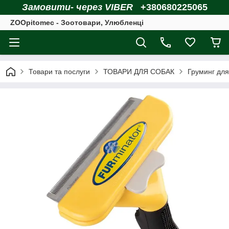
Замовити- через VIBER
+380680225065
ZOOpitomec - Зоотовари, Улюбленці
Товари та послуги
ТОВАРИ ДЛЯ СОБАК
Груминг для