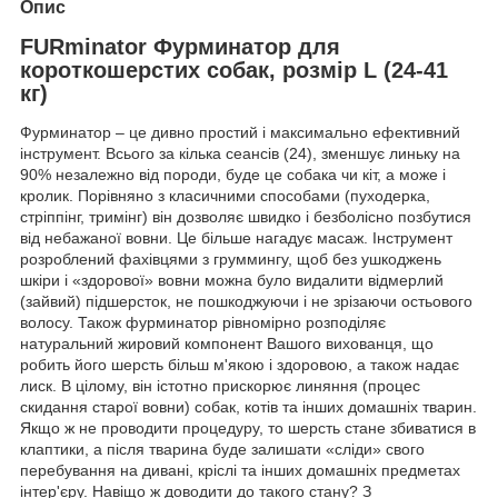
Опис
FURminator Фурминатор для
короткошерстих собак, розмір L (24-41
кг)
Фурминатор – це дивно простий і максимально ефективний
інструмент. Всього за кілька сеансів (24), зменшує линьку на
90% незалежно від породи, буде це собака чи кіт, а може і
кролик. Порівняно з класичними способами (пуходерка,
стріппінг, тримінг) він дозволяє швидко і безболісно позбутися
від небажаної вовни. Це більше нагадує масаж. Інструмент
розроблений фахівцями з груммингу, щоб без ушкоджень
шкіри і «здорової» вовни можна було видалити відмерлий
(зайвий) підшерсток, не пошкоджуючи і не зрізаючи остьового
волосу. Також фурминатор рівномірно розподіляє
натуральний жировий компонент Вашого вихованця, що
робить його шерсть більш м'якою і здоровою, а також надає
лиск. В цілому, він істотно прискорює линяння (процес
скидання старої вовни) собак, котів та інших домашніх тварин.
Якщо ж не проводити процедуру, то шерсть стане збиватися в
клаптики, а після тварина буде залишати «сліди» свого
перебування на дивані, кріслі та інших домашніх предметах
інтер'єру. Навіщо ж доводити до такого стану? З