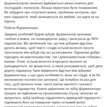
фурминатором линяння відбувається менш помітно для
господарів і пилососів. Линька перестане бути покаранням.
Ви забудете про сплутаної вовни, проблеми колтунов, про
масі підшерстя, який залишається на меблях, на одязі та на
підлозі.
Робота Фурминатора.
Завдяки особливій будові зубців, фурминатор проникає
глибоко в вовна, не пошкоджуючи шкіру, і вичісуючи до 90%
підшерстка. Він зроблений так, що між зубцями відстань
досить велика, щоб товсті і гладкі остьові волосся просто
прослизали між зубців під час розчісування. Однаково добре
підходить як короткошерстим, так і длиношерстным собакам і
кішкам. Отже, остьові волосся в процеси чесання не
ушкоджуються, не зрізаються, а лише розсуваються, щоб дати
дорогу підшерску. Крім вивіреного відстані між зубцями
фурминатора, є ще одна особливість: вони не гладкі, а як би
мелкомелко посічені (не заточені). Це потрібно як раз для
того, щоб зачіпати тонкі, часто злегка хвилясті і пухнасті
волоски підшерстка. Кожна царапинка на зубці фурминатора
працює як підйомник на гірськолижному спуску: волоски не
зрізуються, зубці гребінця підцепляють відмерлий підшерстя і
піднімають його на поверхню через остьовий волос
розведений акуратними рядами, завдяки все тим же зубців