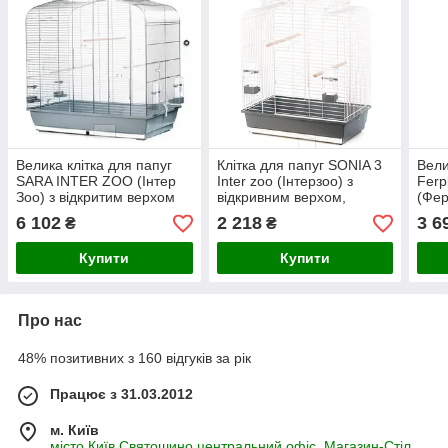
Велика клітка для папуг
Клітка для папуг SONIA 3
Вели
SARA INTER ZOO (Інтер
Inter zoo (Інтерзоо) з
Ferp
Зоо) з відкритим верхом
відкривним верхом,
(Фер
та аксесуарами (хром),
54*34*75 см
відк
6 102
2 218
3 6
₴
₴
78*47,5*80 см
78*4
Купити
Купити
Про нас
48% позитивних з 160 відгуків за рік
Працює з 31.03.2012
м. Київ
місто Київ Святошино центральний офіс, Магазин-Стіл