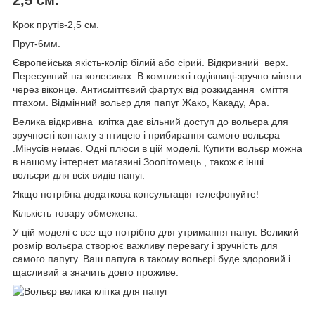
Крок прутів-2,5 см.
Прут-6мм.
Європейська якість-колір білий або сірий. Відкривний верх.
Пересувний на колесиках .В комплекті годівниці-зручно міняти
через віконце. Антисміттєвий фартух від розкидання сміття
птахом. Відмінний вольєр для папуг Жако, Какаду, Ара.
Велика відкривна клітка дає вільний доступ до вольєра для
зручності контакту з птицею і прибирання самого вольєра
.Мінусів немає. Одні плюси в цій моделі. Купити вольєр можна
в нашому інтернет магазині Зоопітомець , також є інші
вольєри для всіх видів папуг.
Якщо потрібна додаткова консультація телефонуйте!
Кількість товару обмежена.
У цій моделі є все що потрібно для утримання папуг. Великий
розмір вольєра створює важливу перевагу і зручність для
самого папугу. Ваш папуга в такому вольєрі буде здоровий і
щасливий а значить довго проживе.