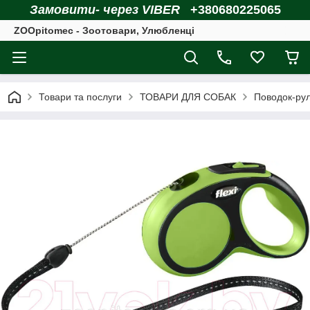
Замовити- через VIBER
+380680225065
ZOOpitomec - Зоотовари, Улюбленці
Товари та послуги
ТОВАРИ ДЛЯ СОБАК
Поводок-рул