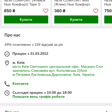
NEW COMFORT (Флекси
NEW COMFORT Mini
NEW
Нью Комфорт) Tape S
(Флексі Нью Комфорт
Нью 
стрічка 5 м для собак до
Міні) Cord ХS трос 3м для
трос
850
360
750
₴
₴
15 кг (колір в асортименті)
собак до 8 кг (колір в
кг (
асортименті)
Купити
Купити
Про нас
49% позитивних з 158 відгуків за рік
Працює з 31.03.2012
м. Київ
місто Київ Святошино центральний офіс, Магазин-Стіл
замовлень-Самовивіз вул. Копилівська 2(біля
м.Петрівка,Лук'янівська,Дорогожичи, Київ, Україна
Контакти
Сьогодні працює з 10:00 до 18:00
Показати весь графік роботи